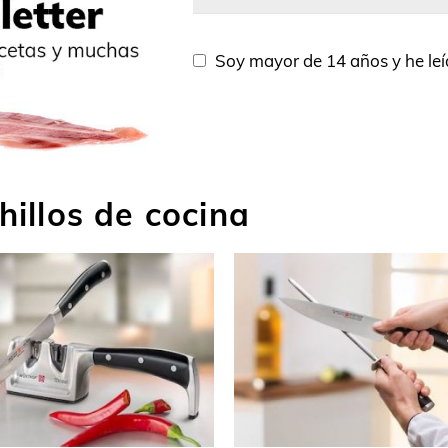
favor,
deja
este
Soy mayor de 14 años y he le
campo
vacío.
hillos de cocina