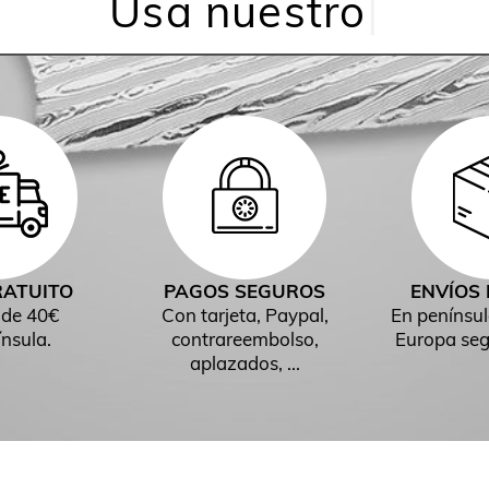
cuchillo chef kai
|
RATUITO
PAGOS SEGUROS
ENVÍOS 
 de 40€
Con tarjeta, Paypal,
En penínsul
nsula.
contrareembolso,
Europa seg
aplazados, ...