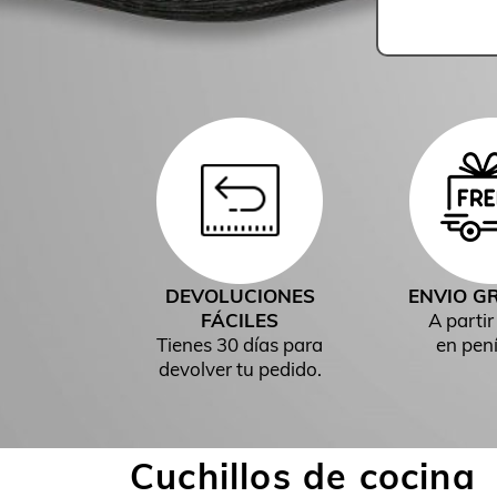
DEVOLUCIONES
ENVIO G
FÁCILES
A partir
Tienes 30 días para
en pení
devolver tu pedido.
Cuchillos de cocina