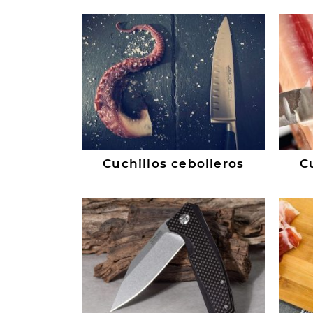
Cuchillos cebolleros
C