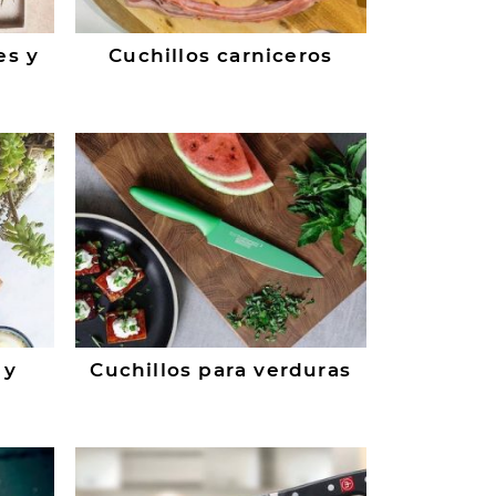
es y
Cuchillos carniceros
 y
Cuchillos para verduras