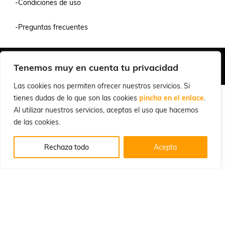
-Condiciones de uso
-Preguntas frecuentes
Quiénes Somos
Condiciones de Venta y Uso
Política de Privacidad
Tenemos muy en cuenta tu privacidad
© 2026 Cuchillalia.com
Las cookies nos permiten ofrecer nuestros servicios. Si
tienes dudas de lo que son las cookies
pincha en el enlace
.
Al utilizar nuestros servicios, aceptas el uso que hacemos
de las cookies.
Rechaza todo
Acepta
Español
English
(
Inglés
)
Português
(
Portugués, Portugal
)
Français
(
Francés
)
Deutsch
(
Alemán
)