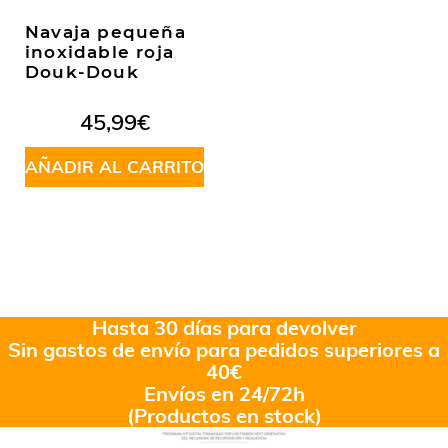
Navaja pequeña
inoxidable roja
Douk-Douk
45,99
€
AÑADIR AL CARRITO
Hasta 30 días para devolver
Sin gastos de envío para pedidos superiores a
40€
Envíos en 24/72h
(Productos en stock)