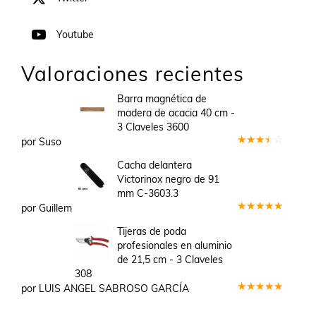
Youtube
Valoraciones recientes
Barra magnética de
madera de acacia 40 cm -
3 Claveles 3600
por Suso
Valorado
en
3
Cacha delantera
de 5
Victorinox negro de 91
mm C-3603.3
por Guillem
Valorado
en
5
de 5
Tijeras de poda
profesionales en aluminio
de 21,5 cm - 3 Claveles
308
por LUIS ANGEL SABROSO GARCÍA
Valorado
en
5
de 5