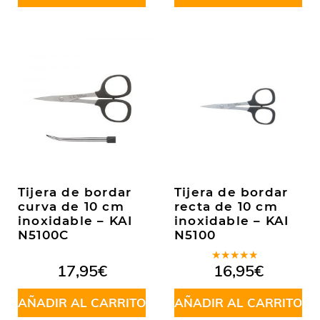
Tijera de bordar
Tijera de bordar
curva de 10 cm
recta de 10 cm
inoxidable – KAI
inoxidable – KAI
N5100C
N5100
Valorado
17,95
€
16,95
€
en
5.00
de
5
AÑADIR AL CARRITO
AÑADIR AL CARRITO