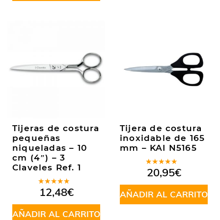
Tijeras de costura
Tijera de costura
pequeñas
inoxidable de 165
niqueladas – 10
mm – KAI N5165
cm (4″) – 3
Claveles Ref. 1
Valorado
20,95
€
en
5.00
de
5
Valorado
12,48
€
AÑADIR AL CARRITO
en
5.00
de
5
AÑADIR AL CARRITO