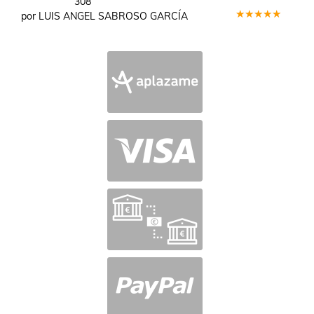
308
por LUIS ANGEL SABROSO GARCÍA
Valorado
en
5
de 5