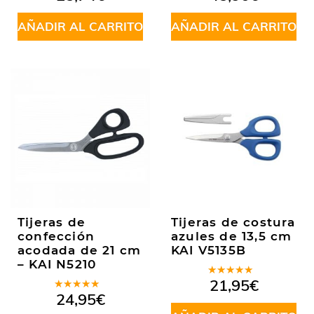
AÑADIR AL CARRITO
AÑADIR AL CARRITO
Tijeras de
Tijeras de costura
confección
azules de 13,5 cm
acodada de 21 cm
KAI V5135B
– KAI N5210
Valorado
21,95
€
en
5.00
de
Valorado
24,95
€
5
en
5.00
de