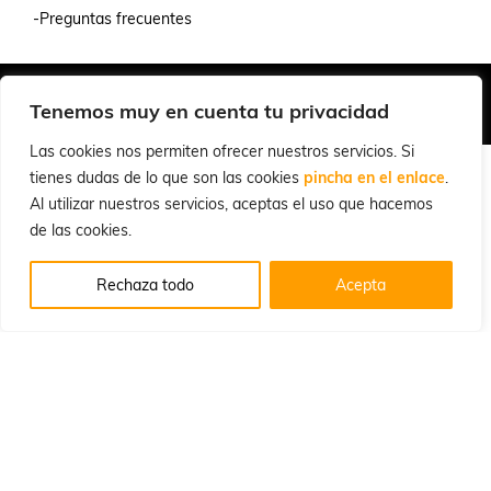
-Preguntas frecuentes
Quiénes Somos
Condiciones de Venta y Uso
Política de Privacidad
Tenemos muy en cuenta tu privacidad
© 2026 Cuchillalia.com
Las cookies nos permiten ofrecer nuestros servicios. Si
tienes dudas de lo que son las cookies
pincha en el enlace
.
Al utilizar nuestros servicios, aceptas el uso que hacemos
de las cookies.
Rechaza todo
Acepta
Inglés
Español
English
(
)
Portugués, Portugal
Português
(
)
Francés
Alemán
Français
Deutsch
(
)
(
)
Ruso
Italiano
Русский
(
)