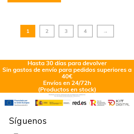
1
2
3
4
→
Hasta 30 días para devolver
Sin gastos de envío para pedidos superiores a
40€
Envíos en 24/72h
(Productos en stock)
Síguenos