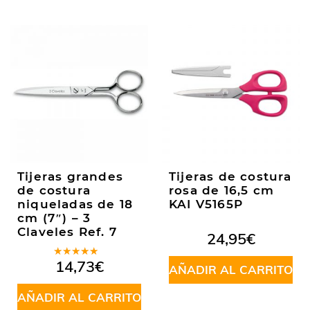
Tijeras grandes
Tijeras de costura
de costura
rosa de 16,5 cm
niqueladas de 18
KAI V5165P
cm (7″) – 3
Claveles Ref. 7
24,95
€
Valorado
14,73
€
AÑADIR AL CARRITO
en
5.00
de
5
AÑADIR AL CARRITO