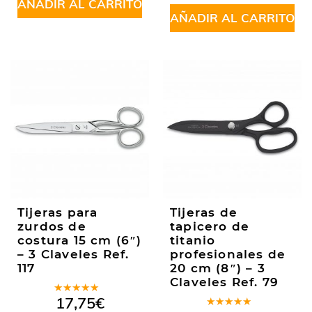
AÑADIR AL CARRITO
AÑADIR AL CARRITO
Tijeras para
Tijeras de
zurdos de
tapicero de
costura 15 cm (6″)
titanio
– 3 Claveles Ref.
profesionales de
117
20 cm (8″) – 3
Claveles Ref. 79
Valorado
17,75
€
en
5.00
de