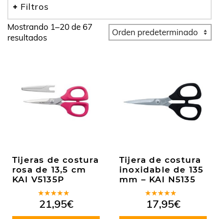
Filtros
Mostrando 1–20 de 67
resultados
Tijeras de costura
Tijera de costura
rosa de 13,5 cm
inoxidable de 135
KAI V5135P
mm – KAI N5135
Valorado
Valorado
21,95
€
17,95
€
en
5.00
de
en
5.00
de
5
5