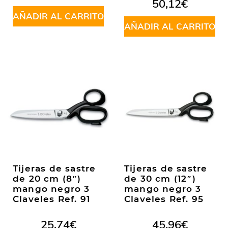
Valorado
50,12
€
5
en
5.00
de
AÑADIR AL CARRITO
5
AÑADIR AL CARRITO
Tijeras de sastre
Tijeras de sastre
de 20 cm (8″)
de 30 cm (12″)
mango negro 3
mango negro 3
Claveles Ref. 91
Claveles Ref. 95
25,74
€
45,96
€