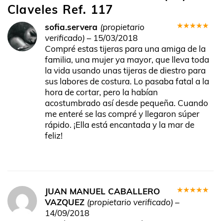
Claveles Ref. 117
sofia.servera
(propietario
Valorado
verificado)
–
15/03/2018
en
5
de 5
Compré estas tijeras para una amiga de la
familia, una mujer ya mayor, que lleva toda
la vida usando unas tijeras de diestro para
sus labores de costura. Lo pasaba fatal a la
hora de cortar, pero la habían
acostumbrado así desde pequeña. Cuando
me enteré se las compré y llegaron súper
rápido. ¡Ella está encantada y la mar de
feliz!
JUAN MANUEL CABALLERO
Valorado
VAZQUEZ
(propietario verificado)
–
en
5
de 5
14/09/2018