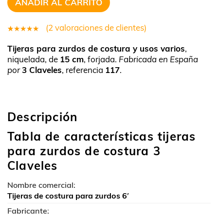
AÑADIR AL CARRITO
(
2
valoraciones de clientes)
2
Valorado
Tijeras para zurdos de costura y usos varios
,
5.00
sobre
niquelada, de
15 cm
, forjada.
Fabricada en España
5 basado
por
3 Claveles
, referencia
117
.
en
puntuaciones
de clientes
Descripción
Tabla de características tijeras
para zurdos de costura 3
Claveles
Nombre comercial:
Tijeras de costura para zurdos 6′
Fabricante: