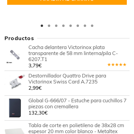
Productos
Cacha delantera Victorinox plata
transparente de 58 mm linterna/pila C-
6207.T1
3,79
€
Valorado
en
5.00
de
Destornillador Quattro Drive para
5
Victorinox Swiss Card A.7235
2,99
€
Global G-666/07 - Estuche para cuchillos 7
piezas con cremallera
132,30
€
Tabla de corte en polietileno de 38x28 cm
espesor 20 mm color blanco - Metaltex