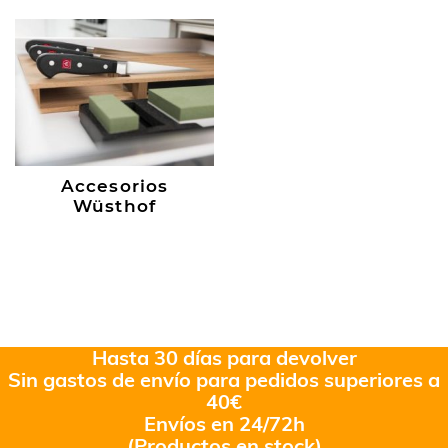
Accesorios
Wüsthof
Hasta 30 días para devolver
Sin gastos de envío para pedidos superiores a
40€
Envíos en 24/72h
(Productos en stock)