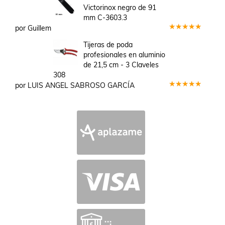
de 5
Victorinox negro de 91
mm C-3603.3
por Guillem
Valorado
en
5
de 5
Tijeras de poda
profesionales en aluminio
de 21,5 cm - 3 Claveles
308
por LUIS ANGEL SABROSO GARCÍA
Valorado
en
5
de 5