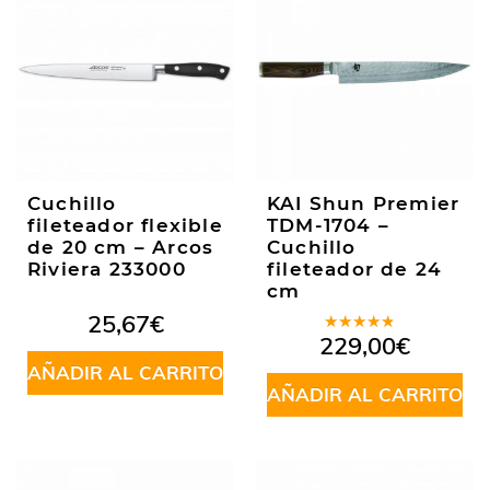
Cuchillo
KAI Shun Premier
fileteador flexible
TDM-1704 –
de 20 cm – Arcos
Cuchillo
Riviera 233000
fileteador de 24
cm
25,67
€
Valorado
229,00
€
en
4.20
AÑADIR AL CARRITO
de 5
AÑADIR AL CARRITO