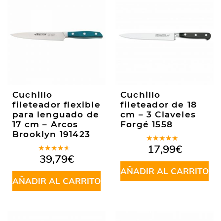
Cuchillo
Cuchillo
fileteador flexible
fileteador de 18
para lenguado de
cm – 3 Claveles
17 cm – Arcos
Forgé 1558
Brooklyn 191423
Valorado
17,99
€
en
5.00
de
Valorado
39,79
€
5
en
4.00
de 5
AÑADIR AL CARRITO
AÑADIR AL CARRITO