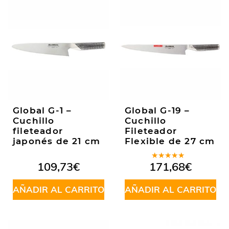
Global G-1 –
Global G-19 –
Cuchillo
Cuchillo
fileteador
Fileteador
japonés de 21 cm
Flexible de 27 cm
Valorado
109,73
€
171,68
€
en
5.00
de
5
AÑADIR AL CARRITO
AÑADIR AL CARRITO