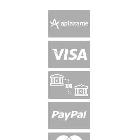
en
5
de 5