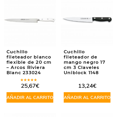
Cuchillo
Cuchillo
fileteador blanco
fileteador de
flexible de 20 cm
mango negro 17
– Arcos Riviera
cm 3 Claveles
Blanc 233024
Uniblock 1148
Valorado
25,67
€
13,24
€
en
5.00
de
5
AÑADIR AL CARRITO
AÑADIR AL CARRITO