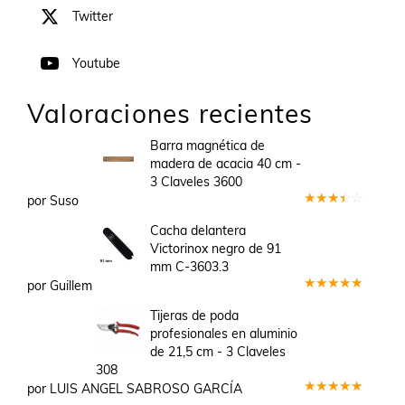
Twitter
Youtube
Valoraciones recientes
Barra magnética de
madera de acacia 40 cm -
3 Claveles 3600
por Suso
Valorado
en
3
Cacha delantera
de 5
Victorinox negro de 91
mm C-3603.3
por Guillem
Valorado
en
5
de 5
Tijeras de poda
profesionales en aluminio
de 21,5 cm - 3 Claveles
308
por LUIS ANGEL SABROSO GARCÍA
Valorado