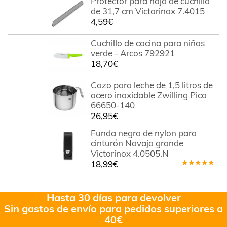
Protector para hoja de cuchillo
de 5
de 31,7 cm Victorinox 7.4015
4,59
€
Cuchillo de cocina para niños
verde - Arcos 792921
18,70
€
Cazo para leche de 1,5 litros de
acero inoxidable Zwilling Pico
66650-140
26,95
€
Funda negra de nylon para
cinturón Navaja grande
Victorinox 4.0505.N
18,99
€
Valorado
en
5.00
de
5
Hasta 30 días para devolver
Sin gastos de envío para pedidos superiores a
40€