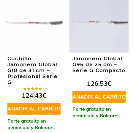
Cuchillo
Jamonero Global
Jamonero Global
G95 de 25 cm –
G10 de 31 cm –
Serie G Compacto
Profesional Serie
G
126,53
€
Valorado
124,43
€
AÑADIR AL CARRITO
en
5.00
de
5
AÑADIR AL CARRITO
Porte gratuito en
península y Baleares
Porte gratuito en
península y Baleares