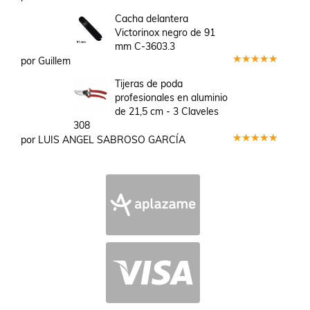
Valorado
en
3
Cacha delantera
de 5
Victorinox negro de 91
mm C-3603.3
por Guillem
Valorado
en
5
de 5
Tijeras de poda
profesionales en aluminio
de 21,5 cm - 3 Claveles
308
por LUIS ANGEL SABROSO GARCÍA
Valorado
en
5
de 5