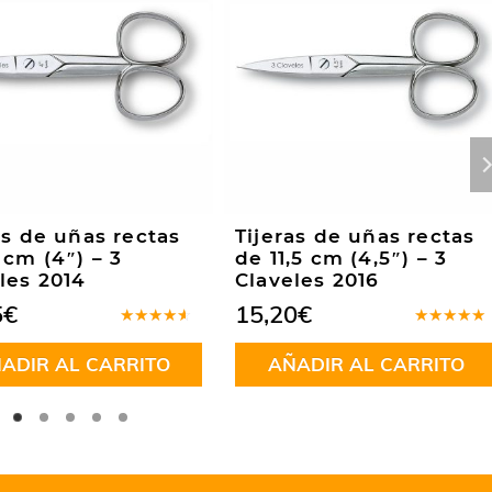
as de uñas rectas
Tijeras de uñas rectas
 cm (4″) – 3
de 11,5 cm (4,5″) – 3
les 2014
Claveles 2016
5
€
15,20
€
Valorado
Valorado
en
4.00
en
5.00
d
ADIR AL CARRITO
AÑADIR AL CARRITO
de 5
5