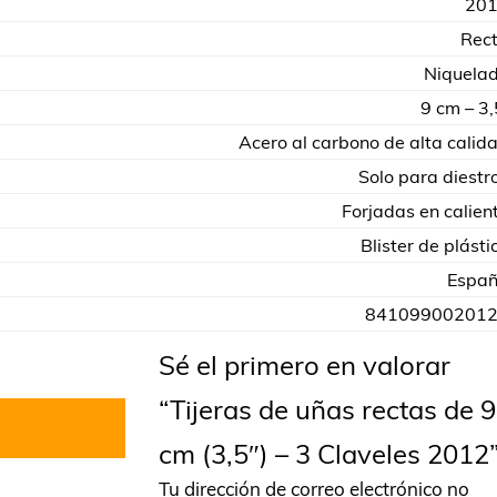
20
Rec
Niquela
9 cm – 3,
Acero al carbono de alta calid
Solo para diestr
Forjadas en calien
Blister de plásti
Espa
84109900201
Sé el primero en valorar
“Tijeras de uñas rectas de 9
cm (3,5″) – 3 Claveles 2012
Tu dirección de correo electrónico no