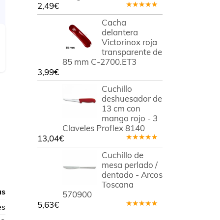
2,49
€
Valorado
en
5.00
de
Cacha
5
delantera
Victorinox roja
transparente de
85 mm C-2700.ET3
3,99
€
Cuchillo
deshuesador de
13 cm con
mango rojo - 3
Claveles Proflex 8140
13,04
€
Valorado
en
5.00
de
Cuchillo de
5
mesa perlado /
dentado - Arcos
Toscana
as
570900
5,63
€
es
Valorado
en
5.00
de