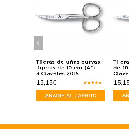
s curvas
Tijeras de uñas curvas
Tijer
 – 3
ligeras de 10 cm (4″) –
de 10
3 Claveles 2015
Clave
15,15
€
15,1
Valorado
en
5.00
de
CARRITO
AÑADIR AL CARRITO
AÑ
5