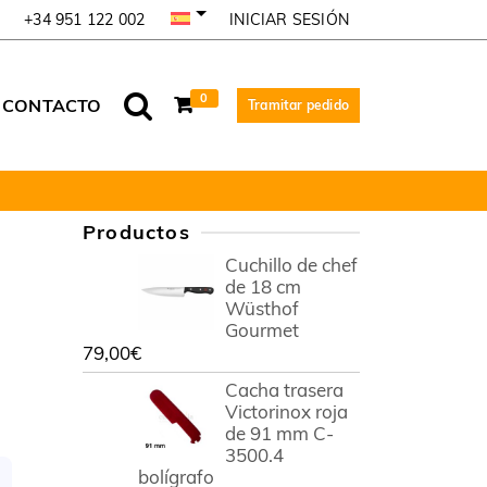
INICIAR SESIÓN
+34 951 122 002
0
CONTACTO
Tramitar pedido
Productos
Cuchillo de chef
de 18 cm
Wüsthof
Gourmet
79,00
€
Cacha trasera
Victorinox roja
de 91 mm C-
3500.4
bolígrafo