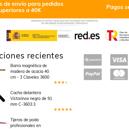
s de envío para pedidos
Pagos s
uperiores a 40€
ciones recientes
Barra magnética de
madera de acacia 40
cm - 3 Claveles 3600
Valorado
en
3
Cacha delantera
de 5
Victorinox negro de 91
mm C-3603.3
Valorado
en
5
de 5
Tijeras de poda
profesionales en