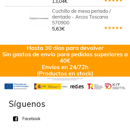
13,04
€
Valorado
en
5.00
de
Cuchillo de mesa perlado /
5
dentado - Arcos Toscana
570900
5,63
€
Valorado
en
5.00
de
5
Hasta 30 días para devolver
Sin gastos de envío para pedidos superiores a
40€
Envíos en 24/72h
(Productos en stock)
Síguenos
Facebook