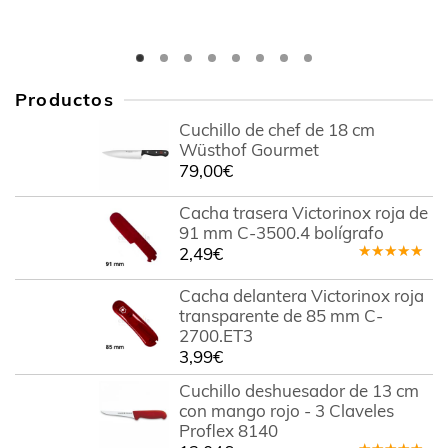
Productos
Cuchillo de chef de 18 cm
Wüsthof Gourmet
79,00
€
Cacha trasera Victorinox roja de
91 mm C-3500.4 bolígrafo
2,49
€
Valorado
en
5.00
de
Cacha delantera Victorinox roja
5
transparente de 85 mm C-
2700.ET3
3,99
€
Cuchillo deshuesador de 13 cm
con mango rojo - 3 Claveles
Proflex 8140