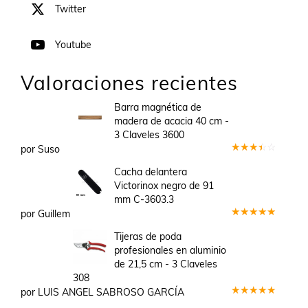
Twitter
Youtube
Valoraciones recientes
Barra magnética de
madera de acacia 40 cm -
3 Claveles 3600
por Suso
Valorado
en
3
Cacha delantera
de 5
Victorinox negro de 91
mm C-3603.3
por Guillem
Valorado
en
5
de 5
Tijeras de poda
profesionales en aluminio
de 21,5 cm - 3 Claveles
308
por LUIS ANGEL SABROSO GARCÍA
Valorado