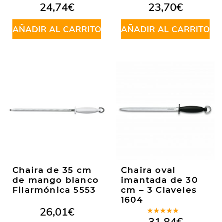
Valorado
24,74
€
23,70
€
en
4.43
de 5
AÑADIR AL CARRITO
AÑADIR AL CARRITO
Chaira de 35 cm
Chaira oval
de mango blanco
imantada de 30
Filarmónica 5553
cm – 3 Claveles
1604
26,01
€
Valorado
31,84
€