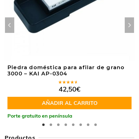
Piedra doméstica para afilar de grano
3000 – KAI AP-0304
Valorado
42,50
€
en
4.00
de 5
AÑADIR AL CARRITO
Porte gratuito en península
Productos