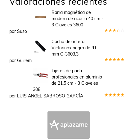
Valoraciones recientes
Barra magnética de
madera de acacia 40 cm -
3 Claveles 3600
por Suso
Valorado
en
3
Cacha delantera
de 5
Victorinox negro de 91
mm C-3603.3
por Guillem
Valorado
en
5
de 5
Tijeras de poda
profesionales en aluminio
de 21,5 cm - 3 Claveles
308
por LUIS ANGEL SABROSO GARCÍA
Valorado
en
5
de 5