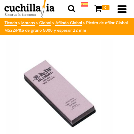
0
Tienda
Marcas
Global
Afilado Global
Piedra de afilar Global
MS22/P&S de grano 5000 y espesor 22 mm