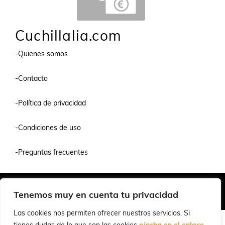
Cuchillalia.com
-Quienes somos
-Contacto
-Política de privacidad
-Condiciones de uso
-Preguntas frecuentes
Quiénes Somos
Condiciones de Venta y Uso
Política de Privacidad
Tenemos muy en cuenta tu privacidad
© 2026 Cuchillalia.com
Las cookies nos permiten ofrecer nuestros servicios. Si