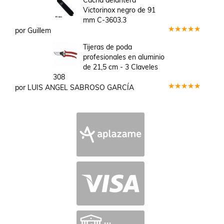
de 5
Victorinox negro de 91
mm C-3603.3
por Guillem
Valorado
en
5
de 5
Tijeras de poda
profesionales en aluminio
de 21,5 cm - 3 Claveles
308
por LUIS ANGEL SABROSO GARCÍA
Valorado
en
5
de 5