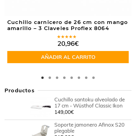
Cuchillo carnicero de 26 cm con mango
amarillo – 3 Claveles Proflex 8064
Valorado
20,96
€
en
5.00
de
5
AÑADIR AL CARRITO
Productos
Cuchillo santoku alveolado de
17 cm - Wüsthof Classic Ikon
149,00
€
Soporte jamonero Afinox S20
plegable