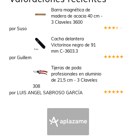
Barra magnética de
madera de acacia 40 cm -
3 Claveles 3600
por Suso
Valorado
en
3
Cacha delantera
de 5
Victorinox negro de 91
mm C-3603.3
por Guillem
Valorado
en
5
de 5
Tijeras de poda
profesionales en aluminio
de 21,5 cm - 3 Claveles
308
por LUIS ANGEL SABROSO GARCÍA
Valorado
en
5
de 5