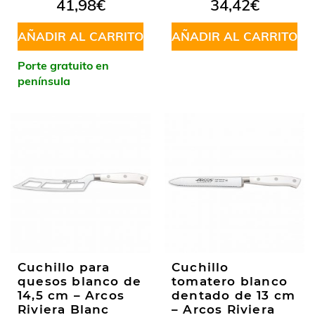
Valorado
Valorado
41,98
€
34,42
€
en
5.00
de
en
5.00
de
5
5
AÑADIR AL CARRITO
AÑADIR AL CARRITO
Porte gratuito en
península
Cuchillo para
Cuchillo
quesos blanco de
tomatero blanco
14,5 cm – Arcos
dentado de 13 cm
Riviera Blanc
– Arcos Riviera