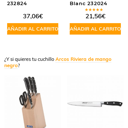
232824
Blanc 232024
Valorado
37,06
€
21,56
€
en
5.00
de
5
AÑADIR AL CARRITO
AÑADIR AL CARRITO
¿Y si quieres tu cuchillo
Arcos Riviera de mango
negro
?