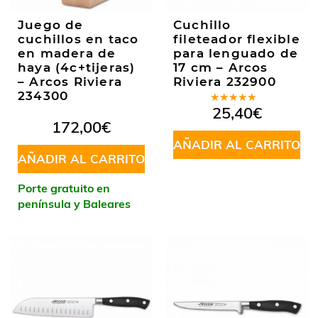
Juego de
Cuchillo
cuchillos en taco
fileteador flexible
en madera de
para lenguado de
haya (4c+tijeras)
17 cm – Arcos
– Arcos Riviera
Riviera 232900
234300
Valorado
25,40
€
en
5.00
de
172,00
€
5
AÑADIR AL CARRITO
AÑADIR AL CARRITO
Porte gratuito en
península y Baleares