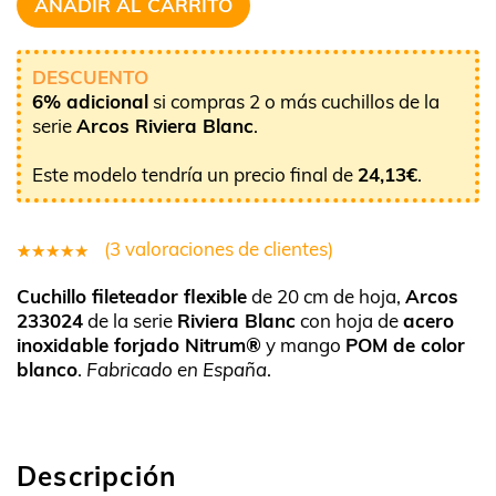
AÑADIR AL CARRITO
DESCUENTO
6% adicional
si compras 2 o más cuchillos de la
serie
Arcos Riviera Blanc
.
Este modelo tendría un precio final de
24,13
€
.
(
3
valoraciones de clientes)
3
Valorado
Cuchillo fileteador flexible
de 20 cm de hoja,
Arcos
5.00
sobre
233024
de la serie
Riviera Blanc
con hoja de
acero
5 basado
inoxidable forjado Nitrum®
y mango
POM de color
en
blanco
.
Fabricado en España
.
puntuaciones
de clientes
Descripción