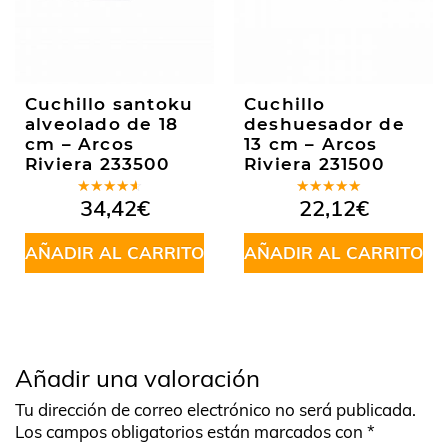
Cuchillo santoku
Cuchillo
alveolado de 18
deshuesador de
cm – Arcos
13 cm – Arcos
Riviera 233500
Riviera 231500
Valorado
Valorado
34,42
€
22,12
€
en
4.00
en
5.00
de
de 5
5
AÑADIR AL CARRITO
AÑADIR AL CARRITO
Añadir una valoración
Tu dirección de correo electrónico no será publicada.
Los campos obligatorios están marcados con
*