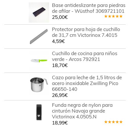
Base antideslizante para piedras
de afilar - Wüsthof 3069721101
25,00
€
Valorado
en
4.78
Protector para hoja de cuchillo
de 5
de 31,7 cm Victorinox 7.4015
4,59
€
Cuchillo de cocina para niños
verde - Arcos 792921
18,70
€
Cazo para leche de 1,5 litros de
acero inoxidable Zwilling Pico
66650-140
26,95
€
Funda negra de nylon para
cinturón Navaja grande
Victorinox 4.0505.N
18,99
€
Valorado