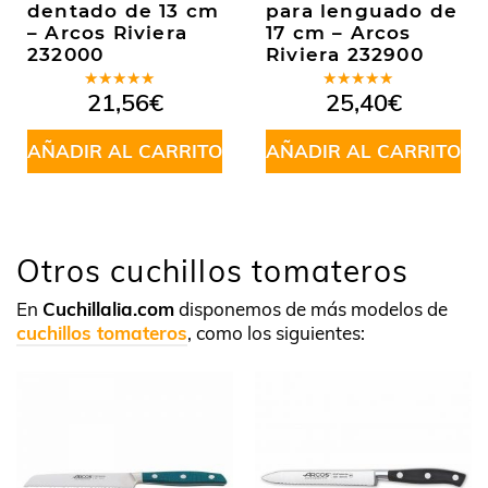
dentado de 13 cm
para lenguado de
– Arcos Riviera
17 cm – Arcos
232000
Riviera 232900
Valorado
Valorado
21,56
€
25,40
€
en
4.50
en
5.00
de
de 5
5
AÑADIR AL CARRITO
AÑADIR AL CARRITO
Otros cuchillos tomateros
En
Cuchillalia.com
disponemos de más modelos de
cuchillos tomateros
, como los siguientes: