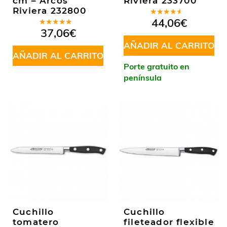
cm – Arcos
Riviera 233700
Riviera 232800
Valorado
44,06
€
en
4.00
Valorado
37,06
€
de 5
en
5.00
de
5
AÑADIR AL CARRITO
AÑADIR AL CARRITO
Porte gratuito en
península
Cuchillo
Cuchillo
tomatero
fileteador flexible