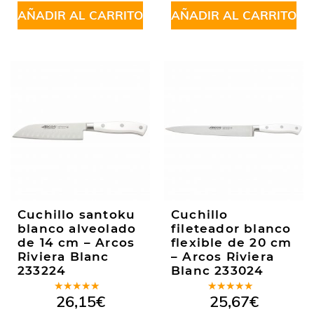
5
de 5
AÑADIR AL CARRITO
AÑADIR AL CARRITO
Cuchillo santoku
Cuchillo
blanco alveolado
fileteador blanco
de 14 cm – Arcos
flexible de 20 cm
Riviera Blanc
– Arcos Riviera
233224
Blanc 233024
Valorado
Valorado
26,15
€
25,67
€
en
5.00
de
en
5.00
de