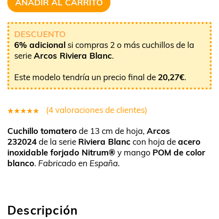
AÑADIR AL CARRITO
DESCUENTO
6% adicional
si compras 2 o más cuchillos de la
serie
Arcos Riviera Blanc
.
Este modelo tendría un precio final de
20,27
€
.
(
4
valoraciones de clientes)
4
Valorado
Cuchillo tomatero
de 13 cm de hoja,
Arcos
5.00
sobre
232024
de la serie
Riviera Blanc
con hoja de
acero
5 basado
inoxidable forjado Nitrum®
y mango
POM de color
en
blanco
.
Fabricado en España
.
puntuaciones
de clientes
Descripción