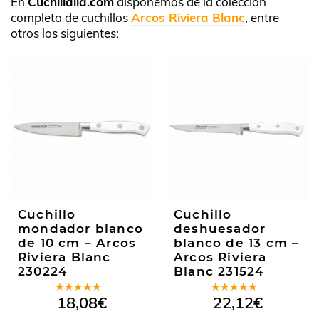
En
Cuchillalia.com
disponemos de la colección
completa de cuchillos
Arcos Riviera Blanc
, entre
otros los siguientes:
Cuchillo
Cuchillo
mondador blanco
deshuesador
de 10 cm – Arcos
blanco de 13 cm –
Riviera Blanc
Arcos Riviera
230224
Blanc 231524
Valorado
Valorado
18,08
€
22,12
€
en
5.00
de
en
4.67