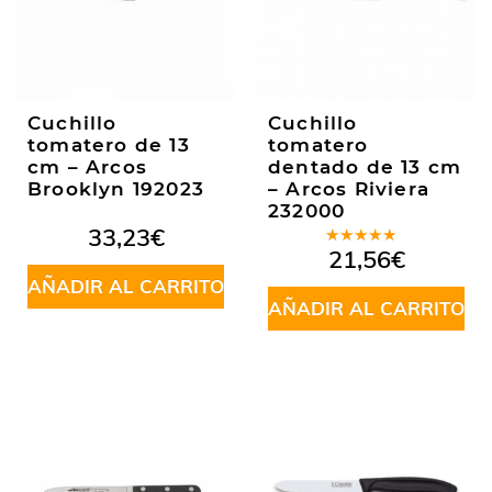
Cuchillo
Cuchillo
tomatero de 13
tomatero
cm – Arcos
dentado de 13 cm
Brooklyn 192023
– Arcos Riviera
232000
33,23
€
Valorado
21,56
€
en
4.50
AÑADIR AL CARRITO
de 5
AÑADIR AL CARRITO