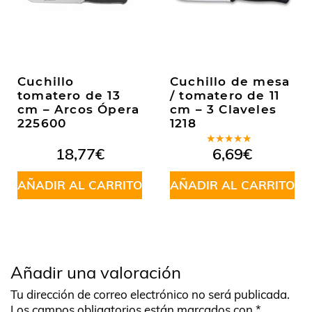
Cuchillo
Cuchillo de mesa
tomatero de 13
/ tomatero de 11
cm – Arcos Ópera
cm – 3 Claveles
225600
1218
Valorado
18,77
€
6,69
€
en
5.00
de
5
AÑADIR AL CARRITO
AÑADIR AL CARRITO
Añadir una valoración
Tu dirección de correo electrónico no será publicada.
Los campos obligatorios están marcados con
*