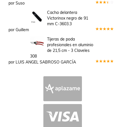
por Suso
Valorado
en
3
Cacha delantera
de 5
Victorinox negro de 91
mm C-3603.3
por Guillem
Valorado
en
5
de 5
Tijeras de poda
profesionales en aluminio
de 21,5 cm - 3 Claveles
308
por LUIS ANGEL SABROSO GARCÍA
Valorado
en
5
de 5