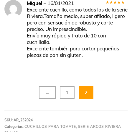
Miguel
–
16/01/2021
Valorado
Excelente cuchillo, como todos los de la serie
en
5
de 5
Riviera.Tamaño medio, super afilado, ligero
pero con sensación de robusto y corte
preciso. Un imprescindible.
Envío muy rápido y trato de 10 con
cuchillalia.
Excelente también para cortar pequeñas
piezas de pan sin gluten.
←
1
2
SKU:
AR_232024
Categorías:
CUCHILLOS PARA TOMATE
,
SERIE ARCOS RIVIERA