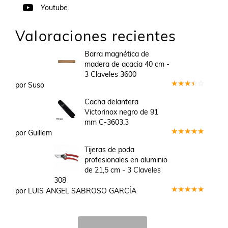
Youtube
Valoraciones recientes
Barra magnética de
madera de acacia 40 cm -
3 Claveles 3600
por Suso
Valorado
en
3
Cacha delantera
de 5
Victorinox negro de 91
mm C-3603.3
por Guillem
Valorado
en
5
de 5
Tijeras de poda
profesionales en aluminio
de 21,5 cm - 3 Claveles
308
por LUIS ANGEL SABROSO GARCÍA
Valorado
en
5
de 5