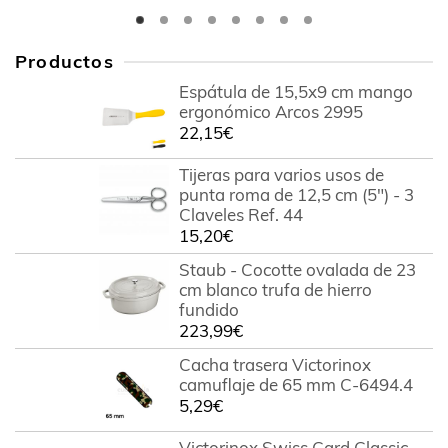
Productos
Espátula de 15,5x9 cm mango
ergonómico Arcos 2995
22,15
€
Tijeras para varios usos de
punta roma de 12,5 cm (5") - 3
Claveles Ref. 44
15,20
€
Staub - Cocotte ovalada de 23
cm blanco trufa de hierro
fundido
223,99
€
Cacha trasera Victorinox
camuflaje de 65 mm C-6494.4
5,29
€
Victorinox Swiss Card Classic