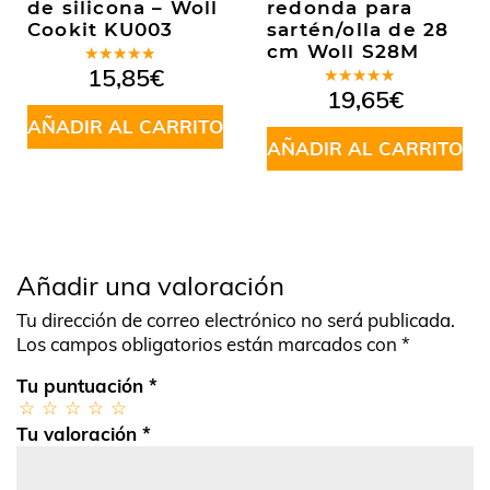
de silicona – Woll
redonda para
Cookit KU003
sartén/olla de 28
cm Woll S28M
Valorado
15,85
€
en
5.00
de
Valorado
19,65
€
5
en
5.00
de
AÑADIR AL CARRITO
5
AÑADIR AL CARRITO
Añadir una valoración
Tu dirección de correo electrónico no será publicada.
Los campos obligatorios están marcados con
*
Tu puntuación
*
Tu valoración
*