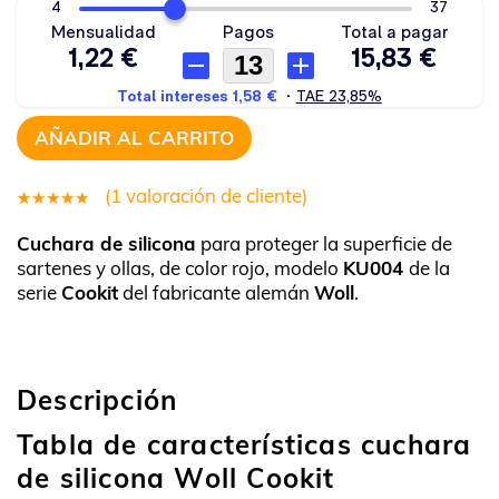
AÑADIR AL CARRITO
(
1
valoración de cliente)
1
Valorado
Cuchara de silicona
para proteger la superficie de
5.00
sobre
sartenes y ollas, de color rojo, modelo
KU004
de la
5 basado
serie
Cookit
del fabricante alemán
Woll
.
en
puntuación
de cliente
Descripción
Tabla de características cuchara
de silicona Woll Cookit