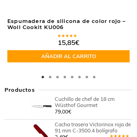
Espumadera de silicona de color rojo –
Woll Cookit KU006
Valorado
15,85
€
en
5.00
de
5
AÑADIR AL CARRITO
Productos
Cuchillo de chef de 18 cm
Wüsthof Gourmet
79,00
€
Cacha trasera Victorinox roja de
91 mm C-3500.4 bolígrafo
2,49
€