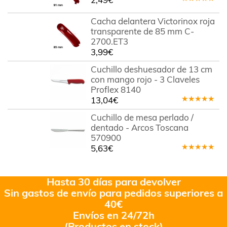
Valorado
en
5.00
de
Cacha delantera Victorinox roja
5
transparente de 85 mm C-
2700.ET3
3,99
€
Cuchillo deshuesador de 13 cm
con mango rojo - 3 Claveles
Proflex 8140
13,04
€
Valorado
en
5.00
de
Cuchillo de mesa perlado /
5
dentado - Arcos Toscana
570900
5,63
€
Valorado
en
5.00
de
5
Hasta 30 días para devolver
Sin gastos de envío para pedidos superiores a
40€
Envíos en 24/72h
(Productos en stock)