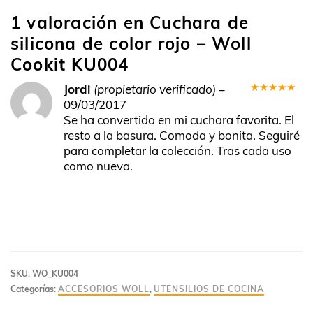
1 valoración en
Cuchara de
silicona de color rojo – Woll
Cookit KU004
Jordi
(propietario verificado)
–
Valorado
09/03/2017
en
5
de 5
Se ha convertido en mi cuchara favorita. El
resto a la basura. Comoda y bonita. Seguiré
para completar la colección. Tras cada uso
como nueva.
SKU:
WO_KU004
Categorías:
ACCESORIOS WOLL
,
UTENSILIOS DE COCINA