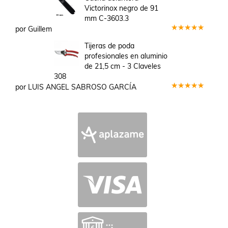
de 5
Victorinox negro de 91
mm C-3603.3
por Guillem
Valorado
en
5
de 5
Tijeras de poda
profesionales en aluminio
de 21,5 cm - 3 Claveles
308
por LUIS ANGEL SABROSO GARCÍA
Valorado
en
5
de 5