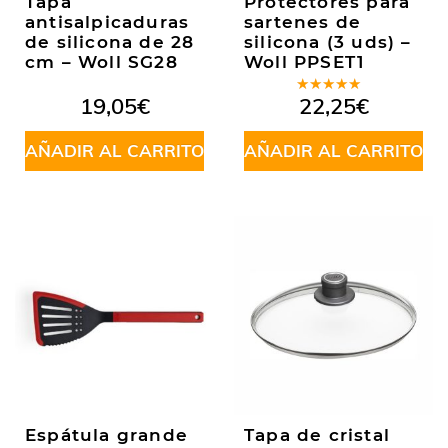
Tapa
Protectores para
antisalpicaduras
sartenes de
de silicona de 28
silicona (3 uds) –
cm – Woll SG28
Woll PPSET1
Valorado
19,05
€
22,25
€
en
4.88
de
5
AÑADIR AL CARRITO
AÑADIR AL CARRITO
Espátula grande
Tapa de cristal