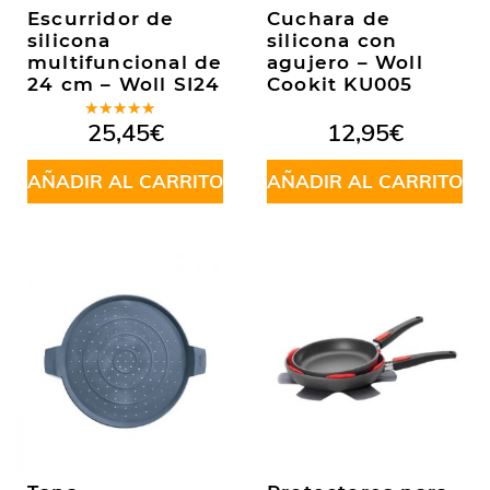
Escurridor de
Cuchara de
silicona
silicona con
multifuncional de
agujero – Woll
24 cm – Woll SI24
Cookit KU005
Valorado
25,45
€
12,95
€
en
5.00
de
5
AÑADIR AL CARRITO
AÑADIR AL CARRITO