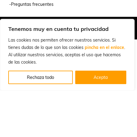
-Preguntas frecuentes
Quiénes Somos
Condiciones de Venta y Uso
Política de Privacidad
Tenemos muy en cuenta tu privacidad
© 2026 Cuchillalia.com
Las cookies nos permiten ofrecer nuestros servicios. Si
tienes dudas de lo que son las cookies
pincha en el enlace
.
Al utilizar nuestros servicios, aceptas el uso que hacemos
de las cookies.
Rechaza todo
Acepta
Español
English
(
Inglés
)
Português
(
Portugués, Portugal
)
Français
(
Francés
)
Deutsch
(
Alemán
)
Italiano
Русский
(
Ruso
)