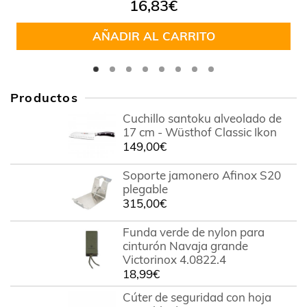
Valorado
16,83
€
en
5.00
de
5
AÑADIR AL CARRITO
Productos
Cuchillo santoku alveolado de
17 cm - Wüsthof Classic Ikon
149,00
€
Soporte jamonero Afinox S20
plegable
315,00
€
Funda verde de nylon para
cinturón Navaja grande
Victorinox 4.0822.4
18,99
€
Cúter de seguridad con hoja