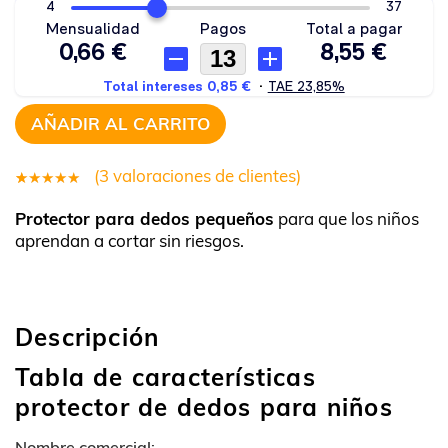
AÑADIR AL CARRITO
(
3
valoraciones de clientes)
3
Valorado
Protector para dedos pequeños
para que los niños
4.33
aprendan a cortar sin riesgos.
sobre 5
basado
en
Descripción
untuaciones
de
Tabla de características
clientes
protector de dedos para niños
Nombre comercial: