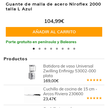
Guante de malla de acero Niroflex 2000
talla L Azul
104,99
€
AÑADIR AL CARRITO
Porte gratuito en península y Baleares
Productos
Batidora de vaso Universal
Zwilling Enfinigy 53002-000
plata
169,00
€
Valorado
en
5.00
de
Cuchillo de cocina de 15 cm -
5
Arcos Riviera 230600
23,47
€
Valorado
en
5.00
de