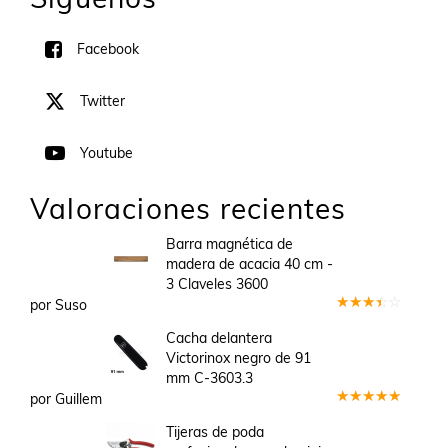
Facebook
Twitter
Youtube
Valoraciones recientes
Barra magnética de
madera de acacia 40 cm -
3 Claveles 3600
por Suso
Valorado
en
3
Cacha delantera
de 5
Victorinox negro de 91
mm C-3603.3
por Guillem
Valorado
en
5
de 5
Tijeras de poda