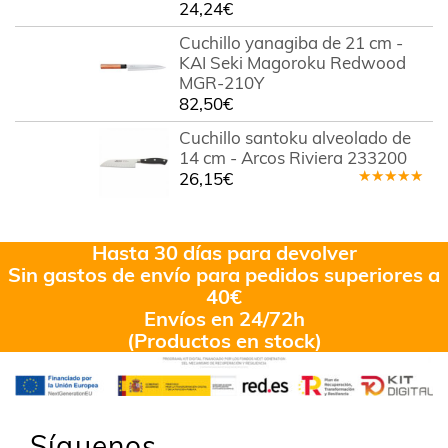
24,24
€
Cuchillo yanagiba de 21 cm -
KAI Seki Magoroku Redwood
MGR-210Y
82,50
€
Cuchillo santoku alveolado de
14 cm - Arcos Riviera 233200
26,15
€
Valorado
en
5.00
de
5
Hasta 30 días para devolver
Sin gastos de envío para pedidos superiores a
40€
Envíos en 24/72h
(Productos en stock)
Síguenos