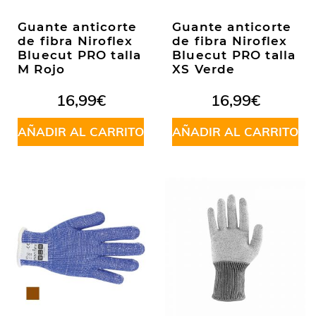
página
de
Guante anticorte
Guante anticorte
producto
de fibra Niroflex
de fibra Niroflex
Bluecut PRO talla
Bluecut PRO talla
M Rojo
XS Verde
16,99
€
16,99
€
AÑADIR AL CARRITO
AÑADIR AL CARRITO