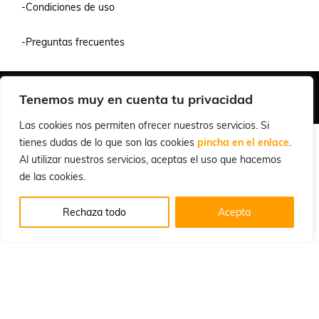
-Condiciones de uso
-Preguntas frecuentes
Quiénes Somos
Condiciones de Venta y Uso
Política de Privacidad
Tenemos muy en cuenta tu privacidad
© 2026 Cuchillalia.com
Las cookies nos permiten ofrecer nuestros servicios. Si
tienes dudas de lo que son las cookies
pincha en el enlace
.
Al utilizar nuestros servicios, aceptas el uso que hacemos
de las cookies.
Rechaza todo
Acepta
Español
English
(
Inglés
)
Português
(
Portugués, Portugal
)
Français
(
Francés
)
Deutsch
(
Alemán
)