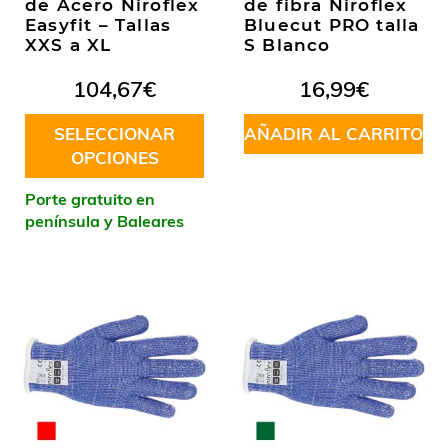
de Acero Niroflex
de fibra Niroflex
Easyfit – Tallas
Bluecut PRO talla
XXS a XL
S Blanco
104,67
€
16,99
€
SELECCIONAR
AÑADIR AL CARRITO
OPCIONES
Este
Porte gratuito en
producto
península y Baleares
tiene
múltiples
variantes.
Las
opciones
se
pueden
elegir
en
la