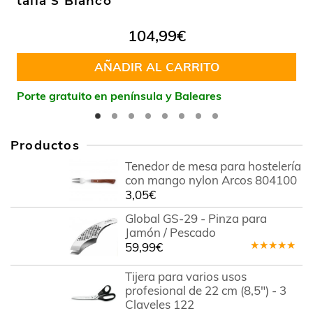
talla S Blanco
104,99
€
AÑADIR AL CARRITO
Porte gratuito en península y Baleares
Productos
Tenedor de mesa para hostelería
con mango nylon Arcos 804100
3,05
€
Global GS-29 - Pinza para
Jamón / Pescado
59,99
€
Valorado
en
4.80
Tijera para varios usos
de 5
profesional de 22 cm (8,5") - 3
Claveles 122