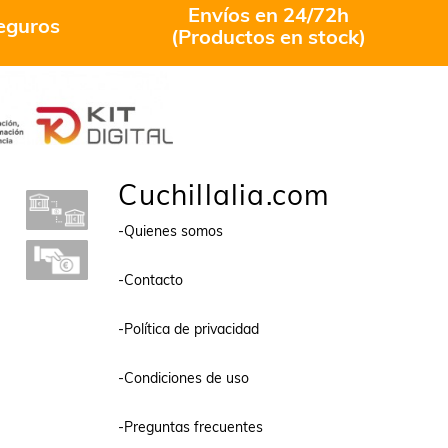
opciones
Envíos en 24/72h
eguros
se
(Productos en stock)
pueden
elegir
en
la
página
de
producto
Cuchillalia.com
-Quienes somos
-Contacto
-Política de privacidad
-Condiciones de uso
-Preguntas frecuentes