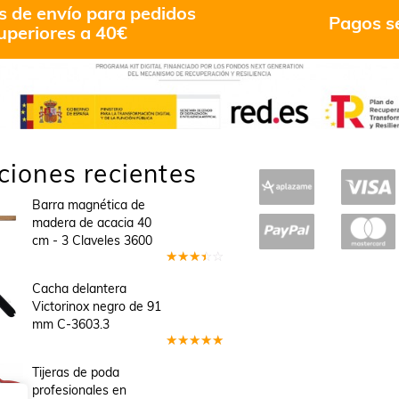
s de envío para pedidos
Pagos s
uperiores a 40€
ciones recientes
Barra magnética de
madera de acacia 40
cm - 3 Claveles 3600
Valorado
en
3
Cacha delantera
de 5
Victorinox negro de 91
mm C-3603.3
Valorado
en
5
de 5
Tijeras de poda
profesionales en