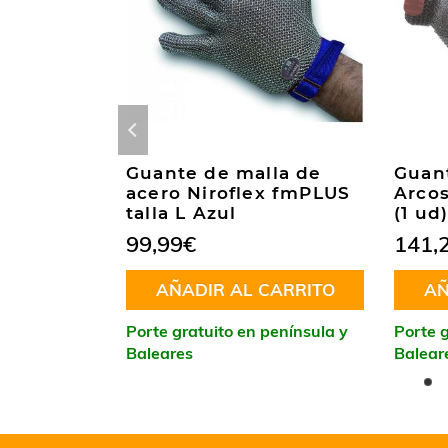
la de
Guante de malla de
Guant
x 2000
acero Niroflex fmPLUS
Arcos
talla L Azul
(1 ud
99,99
€
141,
CARRITO
AÑADIR AL CARRITO
AÑ
península y
Porte gratuito en península y
Porte g
Baleares
Balear