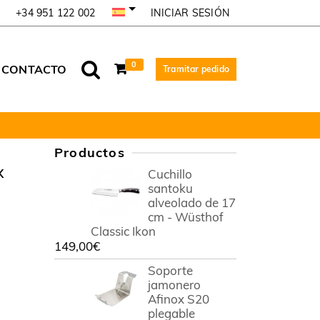
INICIAR SESIÓN
+34 951 122 002
0
CONTACTO
Tramitar pedido
Productos
x
Cuchillo
santoku
alveolado de 17
cm - Wüsthof
Classic Ikon
149,00
€
Soporte
jamonero
Afinox S20
plegable