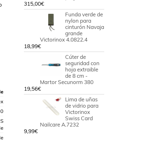
315,00
€
o
Funda verde de
nylon para
cinturón Navaja
grande
Victorinox 4.0822.4
18,99
€
Cúter de
seguridad con
hoja extraible
de 8 cm -
Martor Secunorm 380
19,56
€
de
Lima de uñas
ex
de vidrio para
00
Victorinox
Swiss Card
XS
Nailcare A.7232
de
9,99
€
le