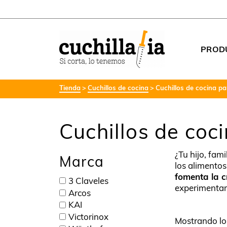
PROD
Tienda
Cuchillos de cocina
Cuchillos de cocina pa
Cuchillos de coc
¿Tu hijo, fami
Marca
los alimento
fomenta la c
3 Claveles
experimentar 
Arcos
KAI
Victorinox
Mostrando lo