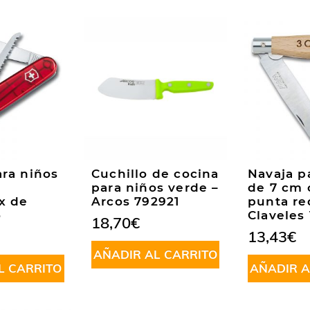
ara niños
Cuchillo de cocina
Navaja p
para niños verde –
de 7 cm 
x de
Arcos 792921
punta re
o
Claveles
18,70
€
13,43
€
AÑADIR AL CARRITO
L CARRITO
AÑADIR A