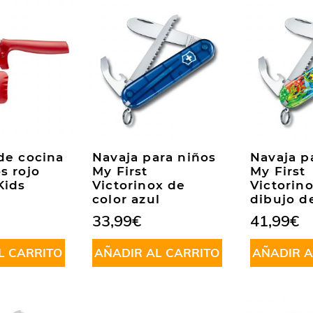
de cocina
Navaja para niños
Navaja p
s rojo
My First
My First
Kids
Victorinox de
Victorin
color azul
dibujo de
33,99
€
41,99
€
L CARRITO
AÑADIR AL CARRITO
AÑADIR A