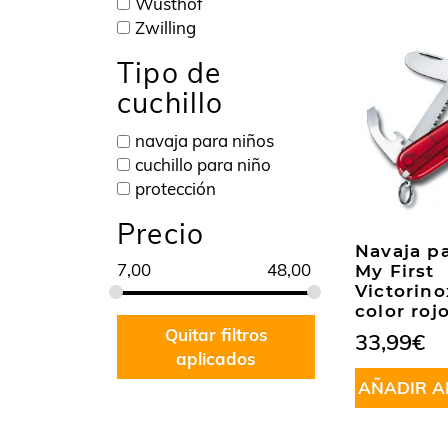
Wüsthof
Zwilling
Tipo de
cuchillo
navaja para niños
cuchillo para niño
protección
Precio
Navaja p
7,00
48,00
My First
Victorino
color roj
Quitar filtros
33,99
€
aplicados
AÑADIR A