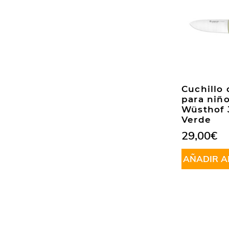
Cuchillo 
para niñ
Wüsthof 
Verde
29,00
€
AÑADIR A