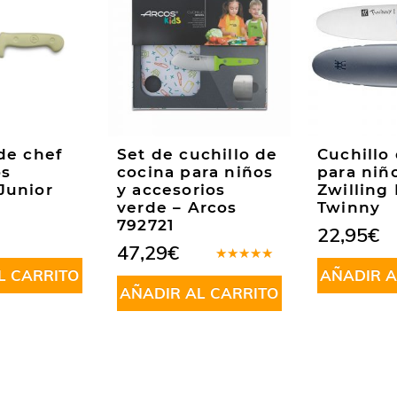
de chef
Set de cuchillo de
Cuchillo
os
cocina para niños
para niño
Junior
y accesorios
Zwilling 
verde – Arcos
Twinny
792721
22,95
€
47,29
€
Valorado
L CARRITO
AÑADIR A
en
5.00
de
AÑADIR AL CARRITO
5