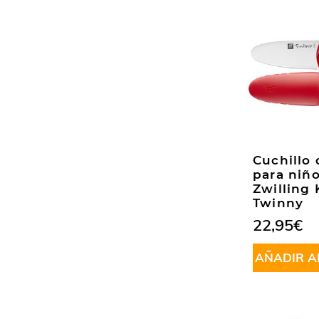
Cuchillo 
para niño
Zwilling 
Twinny
22,95
€
AÑADIR A