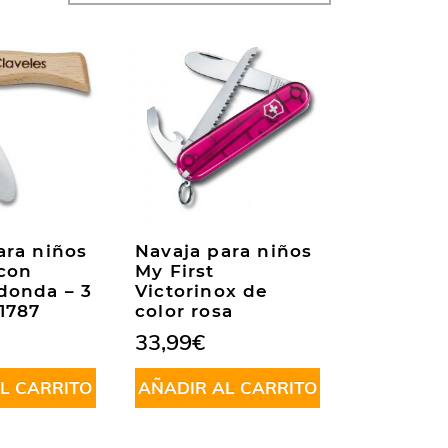
ara niños
Navaja para niños
con
My First
donda – 3
Victorinox de
 1787
color rosa
33,99
€
L CARRITO
AÑADIR AL CARRITO