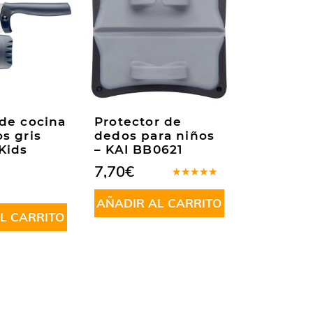
 de cocina
Protector de
s gris
dedos para niños
Kids
– KAI BB0621
7,70
€
Valorado
en
4.33
AÑADIR AL CARRITO
de 5
L CARRITO