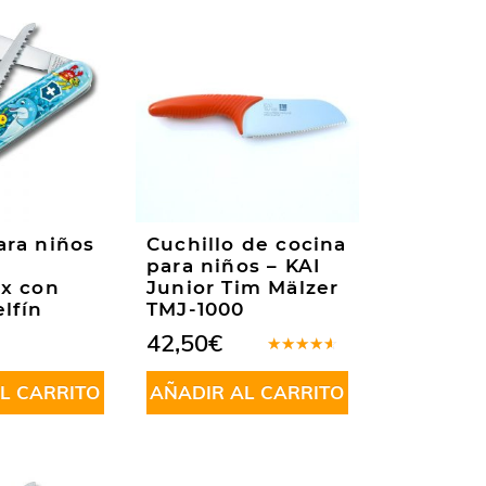
ara niños
Cuchillo de cocina
para niños – KAI
ox con
Junior Tim Mälzer
lfín
TMJ-1000
42,50
€
Valorado
en
4.00
L CARRITO
AÑADIR AL CARRITO
de 5