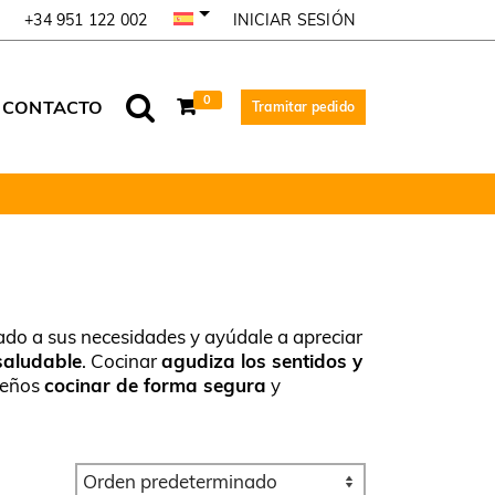
INICIAR SESIÓN
+34 951 122 002
0
CONTACTO
Tramitar pedido
uado a sus necesidades y ayúdale a apreciar
saludable
. Cocinar
agudiza los sentidos y
queños
cocinar de forma segura
y