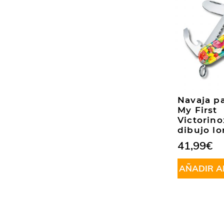
Navaja p
My First
Victorin
dibujo lo
41,99
€
AÑADIR A