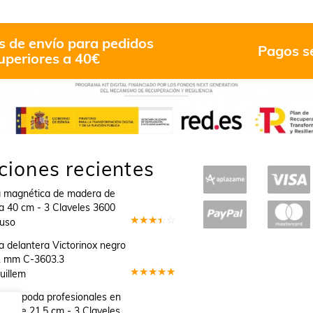
s de envío para pedidos
Pagos s
uperiores a 40€
ciones recientes
a magnética de madera de
a 40 cm - 3 Claveles 3600
Suso
Valorado
en
3
 delantera Victorinox negro
de 5
1 mm C-3603.3
uillem
Valorado
en
5
de 5
as de poda profesionales en
nio de 21,5 cm - 3 Claveles