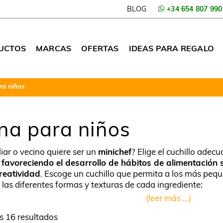
BLOG
+34 654 807 990
UCTOS
MARCAS
OFERTAS
IDEAS PARA REGALO
ra niños
ina para niños
liar o vecino quiere ser un
minichef
? Elige el cuchillo adec
s
favoreciendo el desarrollo de hábitos de alimentación 
reatividad
. Escoge un cuchillo que permita a los más pe
las diferentes formas y texturas de cada ingrediente:
(leer más ...)
s 16 resultados