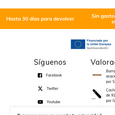
Sin gasto
Hasta 30 días para devolver
s
Síguenos
Valora
Barr
Facebook
acaci
por 
Twitter
Cacha
de 9
por G
Youtube
Tijer
alumi