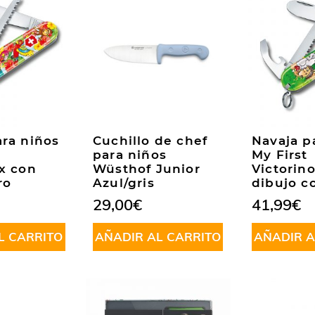
ara niños
Cuchillo de chef
Navaja p
para niños
My First
ox con
Wüsthof Junior
Victorin
ro
Azul/gris
dibujo c
29,00
€
41,99
€
L CARRITO
AÑADIR AL CARRITO
AÑADIR A