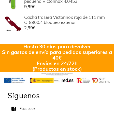
pequeña Victorinox 4.0453
9,99
€
Cacha trasera Victorinox roja de 111 mm
C-8900.4 bloqueo exterior
2,99
€
Hasta 30 días para devolver
Sin gastos de envío para pedidos superiores a
40€
Envíos en 24/72h
(Productos en stock)
Síguenos
Facebook