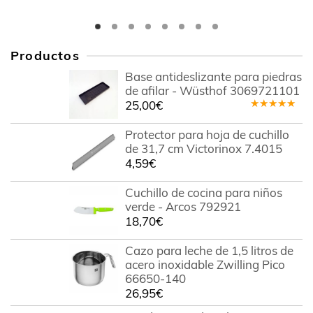
Productos
Base antideslizante para piedras
de afilar - Wüsthof 3069721101
25,00
€
Valorado
en
4.78
Protector para hoja de cuchillo
de 5
de 31,7 cm Victorinox 7.4015
4,59
€
Cuchillo de cocina para niños
verde - Arcos 792921
18,70
€
Cazo para leche de 1,5 litros de
acero inoxidable Zwilling Pico
66650-140
26,95
€