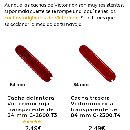
Aunque las cachas de Victorinox son muy resistentes,
si por mala suerte se te rompe una, aquí tienes las
cachas originales de Victorinox
. Solo tienes que
seleccionar la medida de tu navaja.
Cacha delantera
Cacha trasera
Victorinox roja
Victorinox roja
transparente de
transparente de
84 mm C-2600.T3
84 mm C-2300.T4
Valorado
2,49
€
2,49
€