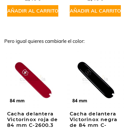
en
5.00
de
5
AÑADIR AL CARRITO
AÑADIR AL CARRITO
Pero igual quieres cambiarle el color:
Cacha delantera
Cacha delantera
Victorinox roja de
Victorinox negra
84 mm C-2600.3
de 84 mm C-