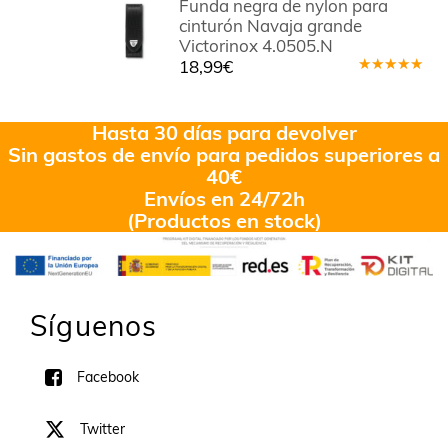
Funda negra de nylon para
cinturón Navaja grande
Victorinox 4.0505.N
18,99
€
Valorado
en
5.00
de
5
Hasta 30 días para devolver
Sin gastos de envío para pedidos superiores a
40€
Envíos en 24/72h
(Productos en stock)
Síguenos
Facebook
Twitter