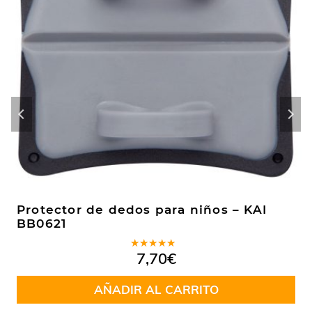
Protector de dedos para niños – KAI
BB0621
Valorado
7,70
€
en
4.33
de 5
AÑADIR AL CARRITO