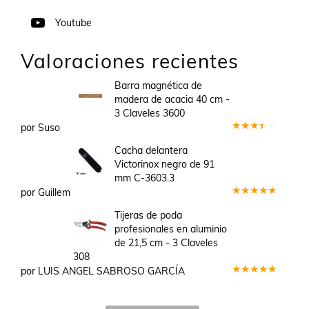
Youtube
Valoraciones recientes
Barra magnética de
madera de acacia 40 cm -
3 Claveles 3600
por Suso
Valorado
en
3
Cacha delantera
de 5
Victorinox negro de 91
mm C-3603.3
por Guillem
Valorado
en
5
de 5
Tijeras de poda
profesionales en aluminio
de 21,5 cm - 3 Claveles
308
por LUIS ANGEL SABROSO GARCÍA
Valorado
en
5
de 5