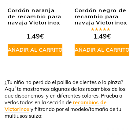
Cordón naranja
Cordón negro de
de recambio para
recambio para
navaja Victorinox
navaja Victorinox
Valorado
1,49
€
1,49
€
en
5.00
de
5
AÑADIR AL CARRITO
AÑADIR AL CARRITO
¿Tu niño ha perdido el palillo de dientes o la pinza?
Aquí te mostramos algunos de los recambios de los
que disponemos, y en diferentes colores. Prueba a
verlos todos en la sección de
recambios de
Victorinox
y filtrando por el modelo/tamaño de tu
multiusos suiza: