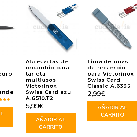
Abrecartas de
Lima de uñas
recambio para
de recambio
egro
tarjeta
para Victorinox
multiusos
Swiss Card
Victorinox
Classic A.6335
ande
Swiss Card azul
2,99
€
A.6510.T2
5,99
€
rado
AÑADIR AL
.00
de
L
CARRITO
AÑADIR AL
O
CARRITO