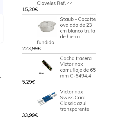
Claveles Ref. 44
15,20
€
Staub - Cocotte
ovalada de 23
cm blanco trufa
de hierro
fundido
223,99
€
Cacha trasera
Victorinox
camuflaje de 65
mm C-6494.4
r
5,29
€
Victorinox
Swiss Card
Classic azul
transparente
33,99
€