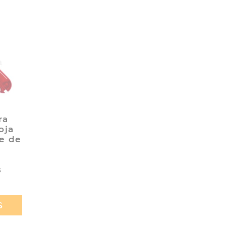
ra
oja
e de
s
S