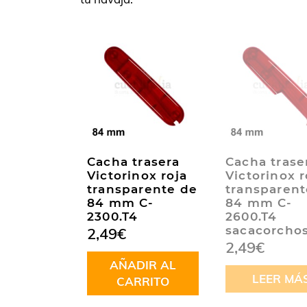
Cacha trasera
Cacha trase
Victorinox roja
Victorinox r
transparente de
transparent
84 mm C-
84 mm C-
2300.T4
2600.T4
sacacorcho
2,49
€
2,49
€
AÑADIR AL
LEER MÁ
CARRITO