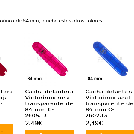
torinox de 84 mm, prueba estos otros colores:
tera
Cacha delantera
Cacha delantera
oja
Victorinox rosa
Victorinox azul
-
transparente de
transparente de
84 mm C-
84 mm C-
2605.T3
2602.T3
2,49
€
2,49
€
L