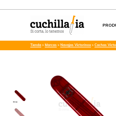
PROD
Tienda
Marcas
Navajas Victorinox
Cachas Victo