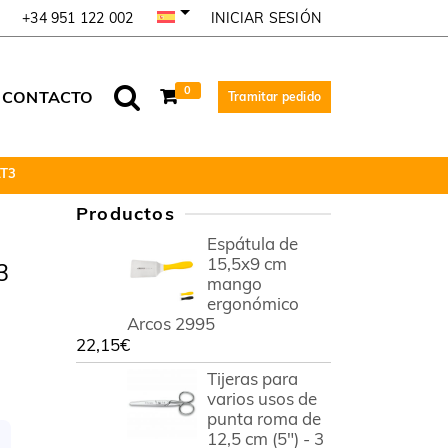
INICIAR SESIÓN
+34 951 122 002
0
CONTACTO
Tramitar pedido
.T3
Productos
Espátula de
15,5x9 cm
3
mango
ergonómico
Arcos 2995
22,15
€
Tijeras para
varios usos de
punta roma de
12,5 cm (5") - 3