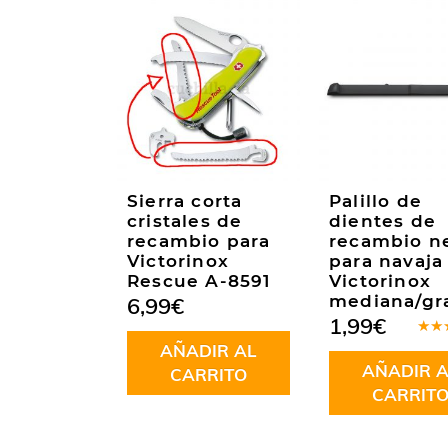
Sierra corta
Palillo de
cristales de
dientes de
recambio para
recambio n
Victorinox
para navaja
Rescue A-8591
Victorinox
mediana/gr
6,99
€
1,99
€
Valo
AÑADIR AL
en
5
AÑADIR A
5
CARRITO
CARRIT