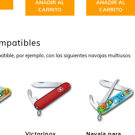
AÑADIR AL
AÑADIR AL
O
CARRITO
CARRITO
ompatibles
tible, por ejemplo, con las siguientes navajas multiusos
Victorinox
Navaja para