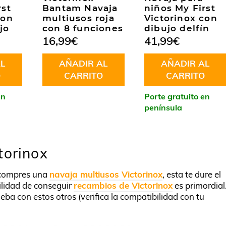
rst
Bantam Navaja
niños My First
con
multiusos roja
Victorinox con
jo
con 8 funciones
dibujo delfín
16,99
€
41,99
€
L
AÑADIR AL
AÑADIR AL
O
CARRITO
CARRITO
en
Porte gratuito en
península
torinox
compres una
navaja multiusos Victorinox
, esta te dure el
ilidad de conseguir
recambios de Victorinox
es primordial
eba con estos otros (verifica la compatibilidad con tu