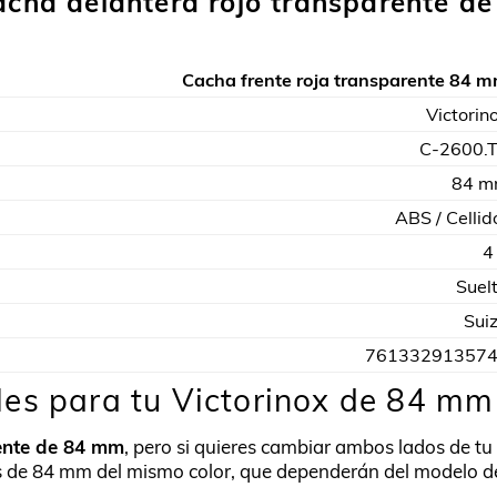
acha delantera rojo transparente de
Cacha frente roja transparente 84 
Victorin
C-2600.
84 
ABS / Cellid
4
Suel
Sui
76133291357
es para tu Victorinox de 84 mm
ente de 84 mm
, pero si quieres cambiar ambos lados de tu
has de 84 mm del mismo color, que dependerán del modelo d