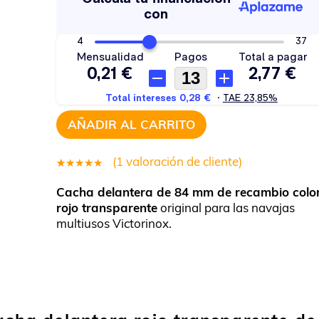
AÑADIR AL CARRITO
(
1
valoración de cliente)
1
Valorado
Cacha delantera de 84 mm de recambio colo
5.00
sobre
rojo transparente
original para las navajas
5 basado
multiusos Victorinox.
en
puntuación
de cliente