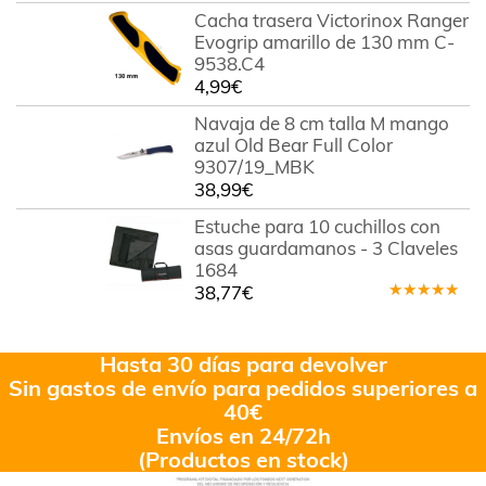
Cacha trasera Victorinox Ranger
Evogrip amarillo de 130 mm C-
9538.C4
4,99
€
Navaja de 8 cm talla M mango
azul Old Bear Full Color
9307/19_MBK
38,99
€
Estuche para 10 cuchillos con
asas guardamanos - 3 Claveles
1684
38,77
€
Valorado
en
4.80
de 5
Hasta 30 días para devolver
Sin gastos de envío para pedidos superiores a
40€
Envíos en 24/72h
(Productos en stock)