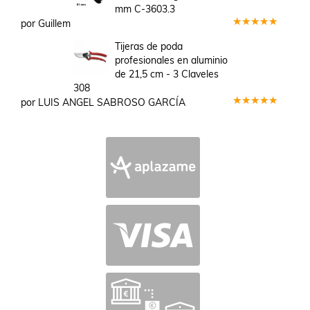
mm C-3603.3
por Guillem
Valorado
en
5
de 5
Tijeras de poda
profesionales en aluminio
de 21,5 cm - 3 Claveles
308
por LUIS ANGEL SABROSO GARCÍA
Valorado
en
5
de 5