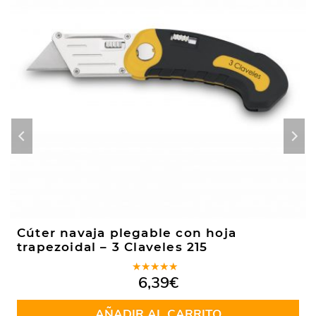
Cúter navaja plegable con hoja
trapezoidal – 3 Claveles 215
Valorado
6,39
€
en
5.00
de
5
AÑADIR AL CARRITO