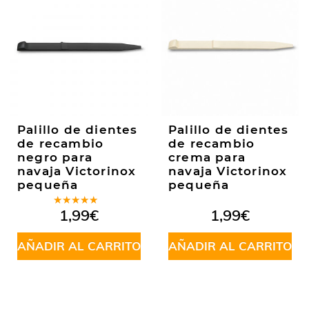
Palillo de dientes
Palillo de dientes
de recambio
de recambio
negro para
crema para
navaja Victorinox
navaja Victorinox
pequeña
pequeña
Valorado
1,99
€
1,99
€
en
5.00
de
5
AÑADIR AL CARRITO
AÑADIR AL CARRITO