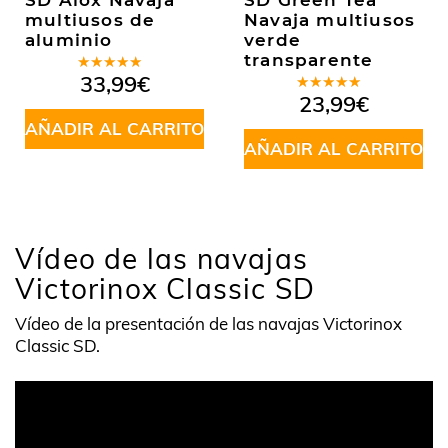
SD Alox Navaja
SD Green Tea
multiusos de
Navaja multiusos
aluminio
verde
transparente
Valorado
33,99
€
en
5.00
de
Valorado
23,99
€
5
en
5.00
de
AÑADIR AL CARRITO
5
AÑADIR AL CARRITO
Vídeo de las navajas
Victorinox Classic SD
Vídeo de la presentación de las navajas Victorinox
Classic SD.