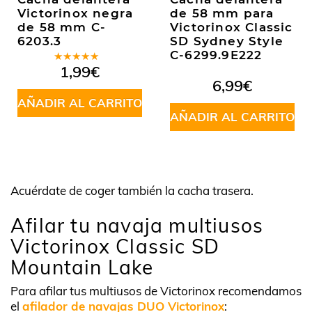
Victorinox negra
de 58 mm para
de 58 mm C-
Victorinox Classic
6203.3
SD Sydney Style
C-6299.9E222
Valorado
1,99
€
en
5.00
de
6,99
€
5
AÑADIR AL CARRITO
AÑADIR AL CARRITO
Acuérdate de coger también la cacha trasera.
Afilar tu navaja multiusos
Victorinox Classic SD
Mountain Lake
Para afilar tus multiusos de Victorinox recomendamos
el
afilador de navajas DUO Victorinox
: