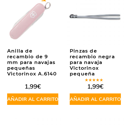
Anilla de
Pinzas de
recambio de 9
recambio negra
mm para navajas
para navaja
pequeñas
Victorinox
Victorinox A.6140
pequeña
Valorado
1,99
€
1,99
€
en
5.00
de
5
AÑADIR AL CARRITO
AÑADIR AL CARRITO