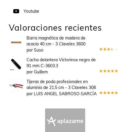
Youtube
Valoraciones recientes
Barra magnética de madera de
acacia 40 cm - 3 Claveles 3600
por Suso
Valorado
en
3
Cacha delantera Victorinox negro de
de 5
91 mm C-3603.3
por Guillem
Valorado
en
5
de 5
Tijeras de poda profesionales en
aluminio de 21,5 cm - 3 Claveles 308
por LUIS ANGEL SABROSO GARCÍA
Valorado
en
5
de 5