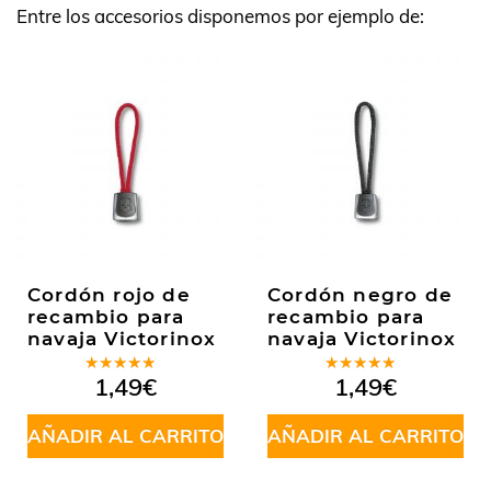
Entre los accesorios disponemos por ejemplo de:
Cordón rojo de
Cordón negro de
recambio para
recambio para
navaja Victorinox
navaja Victorinox
Valorado
Valorado
1,49
€
1,49
€
en
5.00
de
en
5.00
de
5
5
AÑADIR AL CARRITO
AÑADIR AL CARRITO