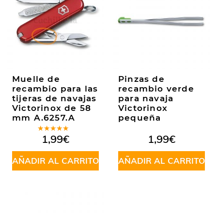
Muelle de
Pinzas de
recambio para las
recambio verde
tijeras de navajas
para navaja
Victorinox de 58
Victorinox
mm A.6257.A
pequeña
Valorado
1,99
€
1,99
€
en
5.00
de
5
AÑADIR AL CARRITO
AÑADIR AL CARRITO