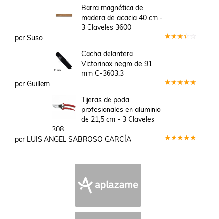
Barra magnética de
madera de acacia 40 cm -
3 Claveles 3600
por Suso
Valorado
en
3
Cacha delantera
de 5
Victorinox negro de 91
mm C-3603.3
por Guillem
Valorado
en
5
de 5
Tijeras de poda
profesionales en aluminio
de 21,5 cm - 3 Claveles
308
por LUIS ANGEL SABROSO GARCÍA
Valorado
en
5
de 5