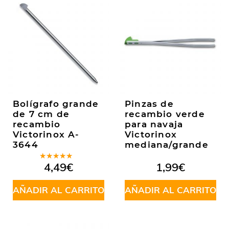
Bolígrafo grande
Pinzas de
de 7 cm de
recambio verde
recambio
para navaja
Victorinox A-
Victorinox
3644
mediana/grande
Valorado
4,49
€
1,99
€
en
5.00
de
5
AÑADIR AL CARRITO
AÑADIR AL CARRITO