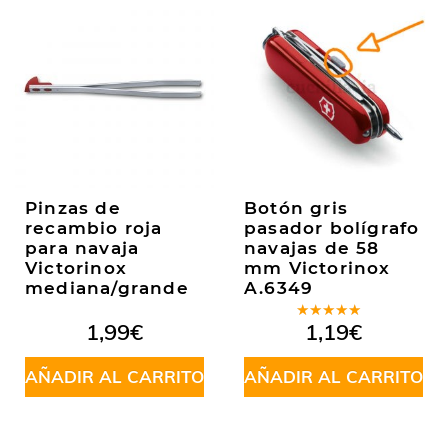
Pinzas de
Botón gris
recambio roja
pasador bolígrafo
para navaja
navajas de 58
Victorinox
mm Victorinox
mediana/grande
A.6349
Valorado
1,99
€
1,19
€
en
5.00
de
5
AÑADIR AL CARRITO
AÑADIR AL CARRITO