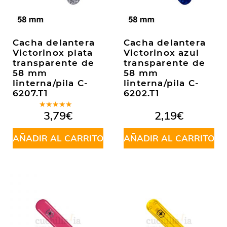
Cacha delantera
Cacha delantera
Victorinox plata
Victorinox azul
transparente de
transparente de
58 mm
58 mm
linterna/pila C-
linterna/pila C-
6207.T1
6202.T1
Valorado
3,79
€
2,19
€
en
5.00
de
5
AÑADIR AL CARRITO
AÑADIR AL CARRITO