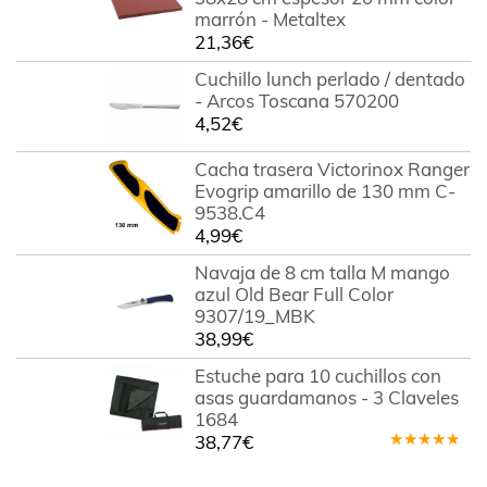
marrón - Metaltex
21,36
€
Cuchillo lunch perlado / dentado
- Arcos Toscana 570200
4,52
€
Cacha trasera Victorinox Ranger
Evogrip amarillo de 130 mm C-
9538.C4
4,99
€
Navaja de 8 cm talla M mango
azul Old Bear Full Color
9307/19_MBK
38,99
€
Estuche para 10 cuchillos con
asas guardamanos - 3 Claveles
1684
38,77
€
Valorado
en
4.80