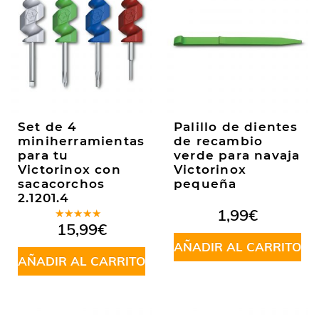
Set de 4
Palillo de dientes
miniherramientas
de recambio
para tu
verde para navaja
Victorinox con
Victorinox
sacacorchos
pequeña
2.1201.4
1,99
€
Valorado
15,99
€
en
5.00
de
5
AÑADIR AL CARRITO
AÑADIR AL CARRITO