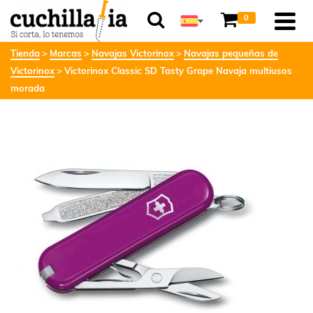
0
Tienda
Marcas
Navajas Victorinox
Navajas pequeñas de
Victorinox
Victorinox Classic SD Tasty Grape Navaja multiusos
morada