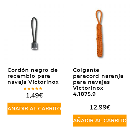
Cordón negro de
Colgante
recambio para
paracord naranja
navaja Victorinox
para navajas
Victorinox
Valorado
1,49
€
4.1875.9
en
5.00
de
5
12,99
€
AÑADIR AL CARRITO
AÑADIR AL CARRITO