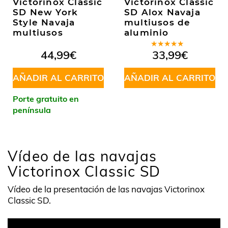
Victorinox Classic
Victorinox Classic
SD New York
SD Alox Navaja
Style Navaja
multiusos de
multiusos
aluminio
Valorado
44,99
€
33,99
€
en
5.00
de
5
AÑADIR AL CARRITO
AÑADIR AL CARRITO
Porte gratuito en
península
Vídeo de las navajas
Victorinox Classic SD
Vídeo de la presentación de las navajas Victorinox
Classic SD.