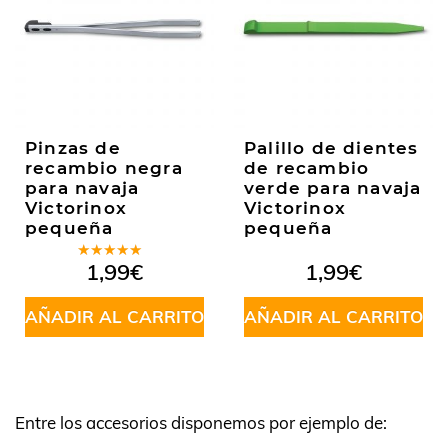
Pinzas de
Palillo de dientes
recambio negra
de recambio
para navaja
verde para navaja
Victorinox
Victorinox
pequeña
pequeña
Valorado
1,99
€
1,99
€
en
5.00
de
5
AÑADIR AL CARRITO
AÑADIR AL CARRITO
Entre los accesorios disponemos por ejemplo de: