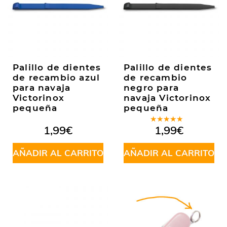
Palillo de dientes
Palillo de dientes
de recambio azul
de recambio
para navaja
negro para
Victorinox
navaja Victorinox
pequeña
pequeña
Valorado
1,99
€
1,99
€
en
5.00
de
5
AÑADIR AL CARRITO
AÑADIR AL CARRITO