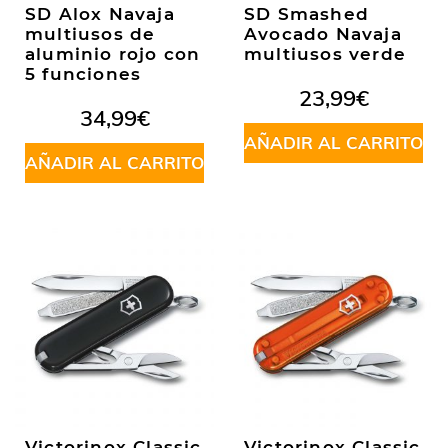
SD Alox Navaja
SD Smashed
multiusos de
Avocado Navaja
aluminio rojo con
multiusos verde
5 funciones
23,99
€
34,99
€
AÑADIR AL CARRITO
AÑADIR AL CARRITO
Victorinox Classic
Victorinox Classic