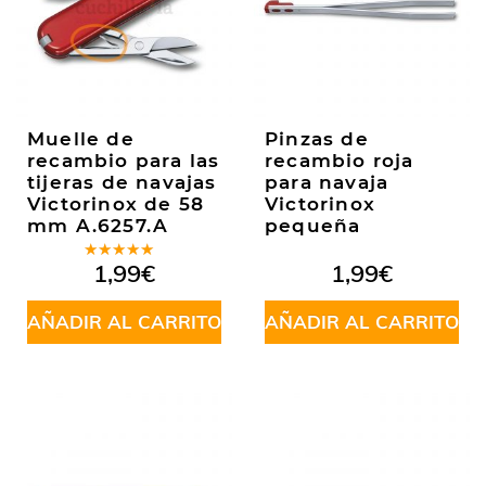
Muelle de
Pinzas de
recambio para las
recambio roja
tijeras de navajas
para navaja
Victorinox de 58
Victorinox
mm A.6257.A
pequeña
Valorado
1,99
€
1,99
€
en
5.00
de
5
AÑADIR AL CARRITO
AÑADIR AL CARRITO