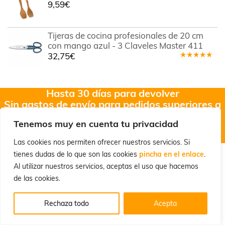
9,59
€
Tijeras de cocina profesionales de 20 cm
con mango azul - 3 Claveles Master 411
32,75
€
Valorado
en
5.00
de
5
Hasta 30 días para devolver
Sin gastos de envío para pedidos superiores a
40€
Tenemos muy en cuenta tu privacidad
Envíos en 24/72h
(Productos en stock)
Las cookies nos permiten ofrecer nuestros servicios. Si
tienes dudas de lo que son las cookies
pincha en el enlace
.
Al utilizar nuestros servicios, aceptas el uso que hacemos
de las cookies.
Síguenos
Rechaza todo
Acepta
Facebook