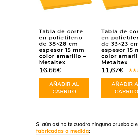
Tabla de corte
Tabla de co
en polietileno
en polietil
de 38×28 cm
de 33×23 c
espesor 15 mm
espesor 15
color amarillo –
color amaril
Metaltex
Metaltex
16,66
€
11,67
€
Valo
en
5
AÑADIR AL
AÑADIR A
5
CARRITO
CARRIT
Si aún así no te cuadra ninguna prueba a el
fabricadas a medida
: