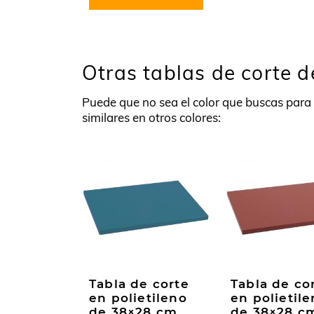
28,98€
Este
hasta
producto
228,20€
tiene
múltiples
Otras tablas de corte 
variantes.
Las
Puede que no sea el color que buscas para 
opciones
similares en otros colores:
se
pueden
elegir
en
la
página
de
producto
Tabla de corte
Tabla de co
en polietileno
en polietil
de 38×28 cm
de 38×28 c