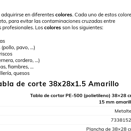
adquirirse en diferentes
colores
. Cada uno de estos color
to, para evitar las
contaminaciones cruzadas
entre
s profesionales. Los
colores
son los siguientes:
ras
(pollo, pavo, …)
iscos
ernera, cordero, …)
as, fiambres, …
llería, quesos
Tabla de corte 38x28x1.5 Amarillo
Tabla de cortar PE-500 (polietileno) 38×28 
15 mm amaril
Metalt
733815
Plancha de 38×28 