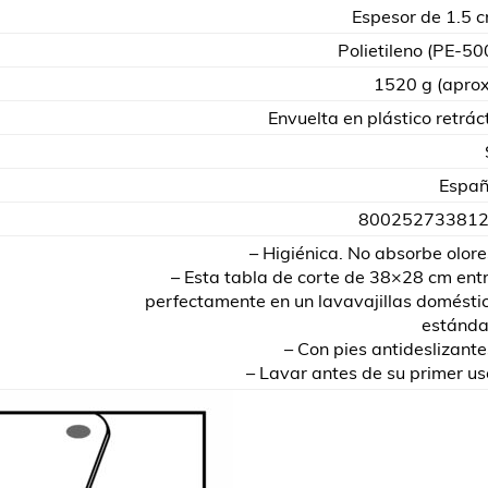
Espesor de 1.5 
Polietileno (PE-50
1520 g (aprox
Envuelta en plástico retráct
Espa
80025273381
– Higiénica. No absorbe olore
– Esta tabla de corte de 38×28 cm ent
perfectamente en un lavavajillas domésti
estánda
– Con pies antideslizante
– Lavar antes de su primer us