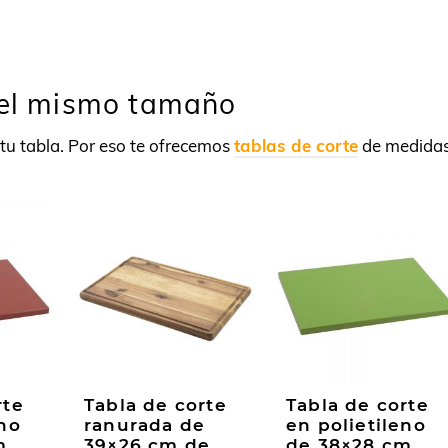
del mismo tamaño
tu tabla. Por eso te ofrecemos
tablas de corte
de medida
rte
Tabla de corte
Tabla de corte
eno
ranurada de
en polietileno
m
39×26 cm de
de 38×28 cm