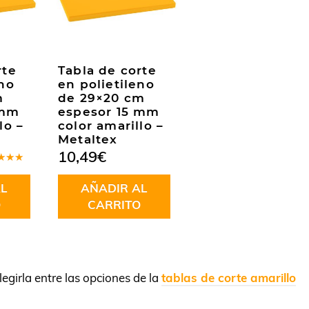
rte
Tabla de corte
eno
en polietileno
m
de 29×20 cm
 mm
espesor 15 mm
lo –
color amarillo –
Metaltex
10,49
€
rado
.00
de
L
AÑADIR AL
O
CARRITO
egirla entre las opciones de la
tablas de corte amarillo