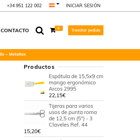
INICIAR SESIÓN
+34 951 122 002
0
CONTACTO
Tramitar pedido
lo – Metaltex
Productos
Espátula de 15,5x9 cm
mango ergonómico
Arcos 2995
22,15
€
Tijeras para varios
usos de punta roma
de 12,5 cm (5") - 3
Claveles Ref. 44
15,20
€