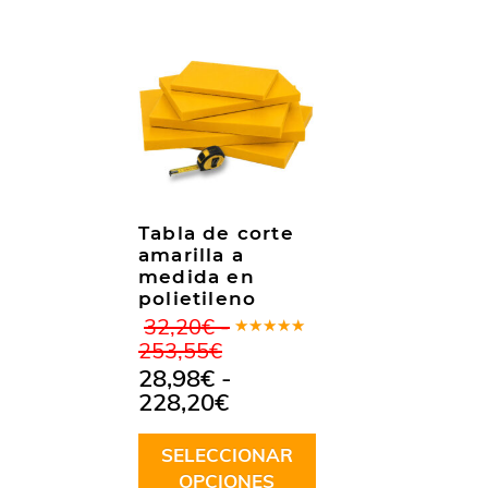
Tabla de corte
amarilla a
medida en
polietileno
32,20
€
-
Valorado
Rango
253,55
€
en
5.00
de
de
28,98
€
-
5
precios:
Rango
228,20
€
desde
de
32,20€
precios:
hasta
SELECCIONAR
desde
253,55€
OPCIONES