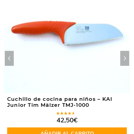
Cuchillo de cocina para niños – KAI
Junior Tim Mälzer TMJ-1000
Valorado
42,50
€
en
4.00
de 5
AÑADIR AL CARRITO