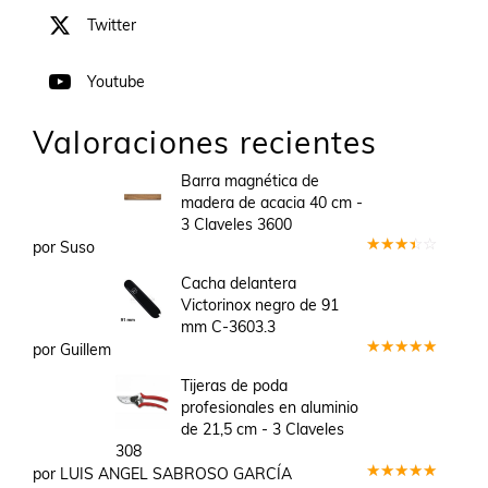
Twitter
Youtube
Valoraciones recientes
Barra magnética de
madera de acacia 40 cm -
3 Claveles 3600
por Suso
Valorado
en
3
Cacha delantera
de 5
Victorinox negro de 91
mm C-3603.3
por Guillem
Valorado
en
5
de 5
Tijeras de poda
profesionales en aluminio
de 21,5 cm - 3 Claveles
308
por LUIS ANGEL SABROSO GARCÍA
Valorado