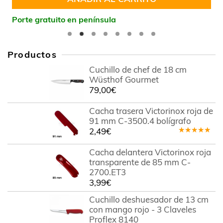
Porte gratuito en península
Productos
Cuchillo de chef de 18 cm
Wüsthof Gourmet
79,00
€
Cacha trasera Victorinox roja de
91 mm C-3500.4 bolígrafo
2,49
€
Valorado
en
5.00
de
Cacha delantera Victorinox roja
5
transparente de 85 mm C-
2700.ET3
3,99
€
Cuchillo deshuesador de 13 cm
con mango rojo - 3 Claveles
Proflex 8140