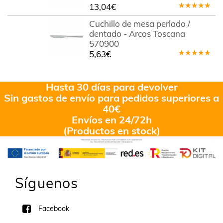
13,04
€
Valorado
en
5.00
de
Cuchillo de mesa perlado /
5
dentado - Arcos Toscana
570900
5,63
€
Valorado
en
5.00
de
5
Hasta 30 días para devolver
Sin gastos de envío para pedidos superiores a
40€
Envíos en 24/72h
(Productos en stock)
Síguenos
Facebook