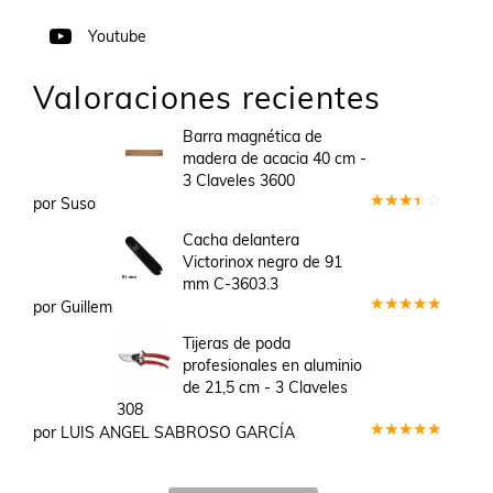
Youtube
Valoraciones recientes
Barra magnética de
madera de acacia 40 cm -
3 Claveles 3600
por Suso
Valorado
en
3
Cacha delantera
de 5
Victorinox negro de 91
mm C-3603.3
por Guillem
Valorado
en
5
de 5
Tijeras de poda
profesionales en aluminio
de 21,5 cm - 3 Claveles
308
por LUIS ANGEL SABROSO GARCÍA
Valorado
en
5
de 5