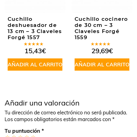
Cuchillo
Cuchillo cocinero
deshuesador de
de 30 cm – 3
13 cm – 3 Claveles
Claveles Forgé
Forgé 1557
1559
Valorado
Valorado
15,43
€
29,69
€
en
4.80
en
5.00
de
de 5
5
AÑADIR AL CARRITO
AÑADIR AL CARRITO
Añadir una valoración
Tu dirección de correo electrónico no será publicada.
Los campos obligatorios están marcados con
*
Tu puntuación
*