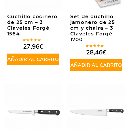
Cuchillo cocinero
Set de cuchillo
de 25 cm – 3
jamonero de 25
Claveles Forgé
cm y chaira – 3
1564
Claveles Forgé
1700
Valorado
27,96
€
en
5.00
de
Valorado
28,46
€
5
en
5.00
de
AÑADIR AL CARRITO
5
AÑADIR AL CARRITO