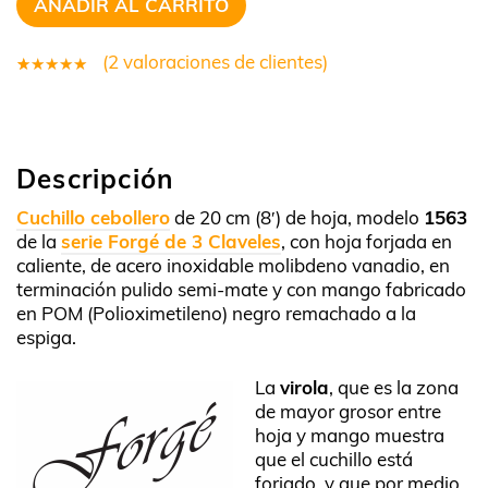
AÑADIR AL CARRITO
(
2
valoraciones de clientes)
2
Valorado
4.50
sobre 5
Descripción
basado
en
Cuchillo cebollero
de 20 cm (8′) de hoja, modelo
1563
untuaciones
de la
serie Forgé de 3 Claveles
, con hoja forjada en
caliente, de acero inoxidable molibdeno vanadio, en
de
terminación pulido semi-mate y con mango fabricado
clientes
en POM (Polioximetileno) negro remachado a la
espiga.
La
virola
, que es la zona
de mayor grosor entre
hoja y mango muestra
que el cuchillo está
forjado, y que por medio