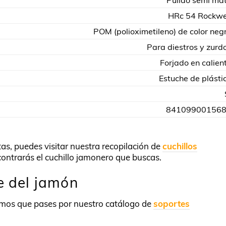
Pulido semi ma
HRc 54 Rockwe
POM (polioximetileno) de color neg
Para diestros y zurd
Forjado en calien
Estuche de plásti
84109900156
itas, puedes visitar nuestra recopilación de
cuchillos
ontrarás el cuchillo jamonero que buscas.
e del jamón
amos que pases por nuestro catálogo de
soportes