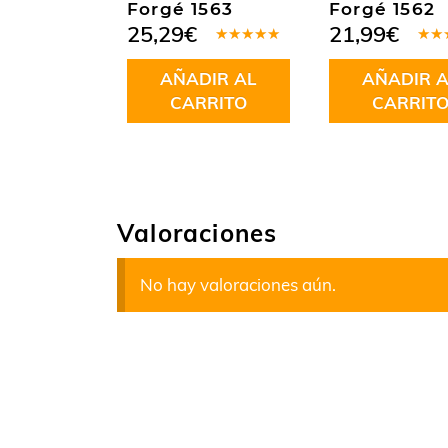
Forgé 1563
Forgé 1562
25,29
€
21,99
€
Valorado
Valo
en
4.50
en
5
AÑADIR AL
AÑADIR A
de 5
5
CARRITO
CARRIT
Valoraciones
No hay valoraciones aún.