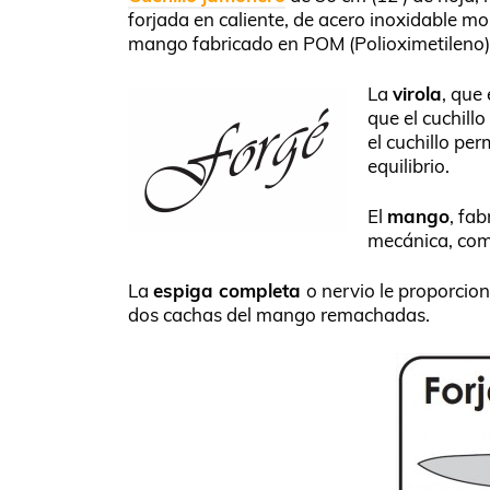
forjada en caliente, de acero inoxidable m
mango fabricado en POM (Polioximetileno)
La
virola
, que
que el cuchill
el cuchillo p
equilibrio.
El
mango
, fa
mecánica, como
La
espiga completa
o nervio le proporcio
dos cachas del mango remachadas.