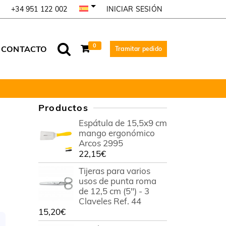
INICIAR SESIÓN
+34 951 122 002
0
CONTACTO
Tramitar pedido
Productos
Espátula de 15,5x9 cm
mango ergonómico
Arcos 2995
22,15
€
Tijeras para varios
usos de punta roma
de 12,5 cm (5") - 3
Claveles Ref. 44
15,20
€