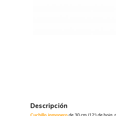
Descripción
Cuchillo jamonero
de 30 cm (12′) de hoja,