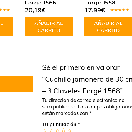
Forgé 1566
Forgé 1558
20,19
€
17,99
€
rado
Valorado
.00
de
en
5.00
de
L
AÑADIR AL
AÑADIR AL
5
O
CARRITO
CARRITO
Sé el primero en valorar
“Cuchillo jamonero de 30 c
– 3 Claveles Forgé 1568”
Tu dirección de correo electrónico no
será publicada.
Los campos obligatorio
están marcados con
*
Tu puntuación
*