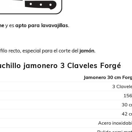
he
y es
apto para lavavajillas
.
filo recto, especial para el corte del
jamón
.
uchillo jamonero 3 Claveles Forgé
Jamonero 30 cm For
3 Clavel
15
30 
42 
Acero inoxidab