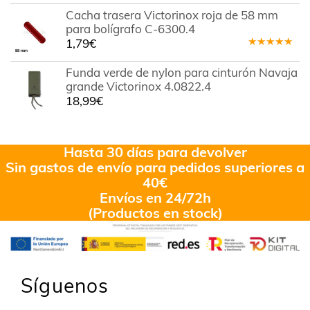
Cacha trasera Victorinox roja de 58 mm
para bolígrafo C-6300.4
1,79
€
Valorado
en
5.00
de
Funda verde de nylon para cinturón Navaja
5
grande Victorinox 4.0822.4
18,99
€
Hasta 30 días para devolver
Sin gastos de envío para pedidos superiores a
40€
Envíos en 24/72h
(Productos en stock)
Síguenos