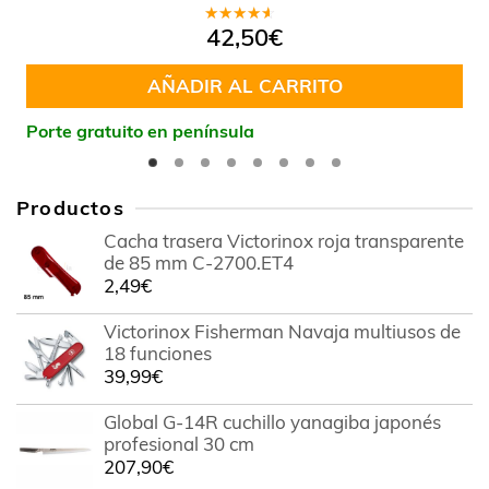
Valorado
42,50
€
en
4.00
de 5
AÑADIR AL CARRITO
Porte gratuito en península
Productos
Cacha trasera Victorinox roja transparente
de 85 mm C-2700.ET4
2,49
€
Victorinox Fisherman Navaja multiusos de
18 funciones
39,99
€
Global G-14R cuchillo yanagiba japonés
profesional 30 cm
207,90
€