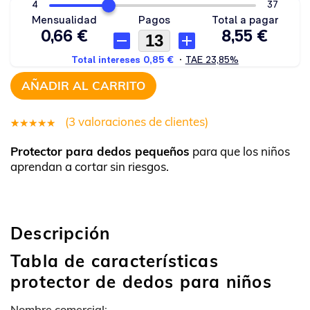
AÑADIR AL CARRITO
(
3
valoraciones de clientes)
3
Valorado
Protector para dedos pequeños
para que los niños
4.33
aprendan a cortar sin riesgos.
sobre 5
basado
en
Descripción
untuaciones
de
Tabla de características
clientes
protector de dedos para niños
Nombre comercial: