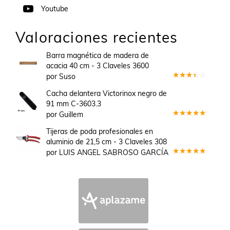
Youtube
Valoraciones recientes
Barra magnética de madera de
acacia 40 cm - 3 Claveles 3600
por Suso
Valorado
en
3
Cacha delantera Victorinox negro de
de 5
91 mm C-3603.3
por Guillem
Valorado
en
5
de 5
Tijeras de poda profesionales en
aluminio de 21,5 cm - 3 Claveles 308
por LUIS ANGEL SABROSO GARCÍA
Valorado
en
5
de 5