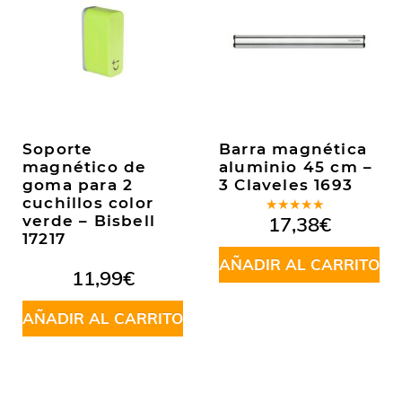
Soporte
Barra magnética
magnético de
aluminio 45 cm –
goma para 2
3 Claveles 1693
cuchillos color
Valorado
verde – Bisbell
17,38
€
en
5.00
de
17217
5
AÑADIR AL CARRITO
11,99
€
AÑADIR AL CARRITO