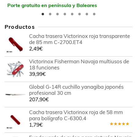
Porte gratuito en península y Baleares
Productos
Cacha trasera Victorinox roja transparente
de 85 mm C-2700.ET4
2,49
€
Victorinox Fisherman Navaja multiusos de
18 funciones
39,99
€
Global G-14R cuchillo yanagiba japonés
profesional 30 cm
207,90
€
Cacha trasera Victorinox roja de 58 mm
para bolígrafo C-6300.4
1,79
€
Valorado
en
5.00
de