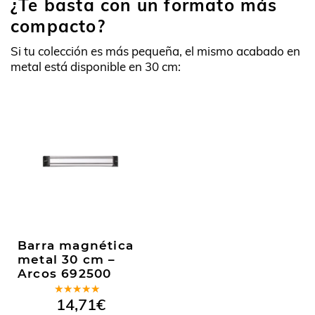
¿Te basta con un formato más
compacto?
Si tu colección es más pequeña, el mismo acabado en
metal está disponible en 30 cm:
Barra magnética
metal 30 cm –
Arcos 692500
Valorado
14,71
€
en
5.00
de