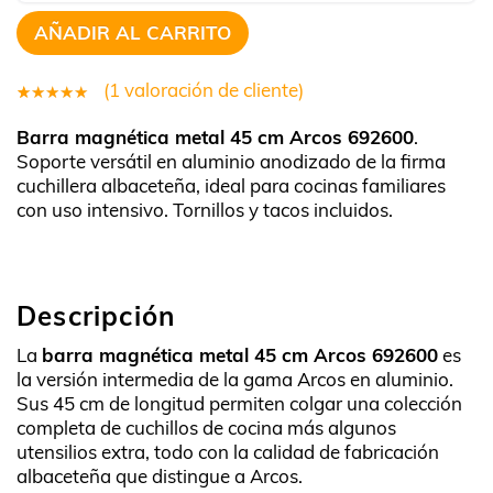
AÑADIR AL CARRITO
(
1
valoración de cliente)
1
Valorado
Barra magnética metal 45 cm Arcos 692600
.
5.00
sobre
Soporte versátil en aluminio anodizado de la firma
5 basado
cuchillera albaceteña, ideal para cocinas familiares
en
con uso intensivo. Tornillos y tacos incluidos.
puntuación
de cliente
Descripción
La
barra magnética metal 45 cm Arcos 692600
es
la versión intermedia de la gama Arcos en aluminio.
Sus 45 cm de longitud permiten colgar una colección
completa de cuchillos de cocina más algunos
utensilios extra, todo con la calidad de fabricación
albaceteña que distingue a Arcos.