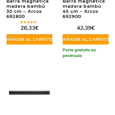
Barra magnética
Barra magnética
madera bambú
madera bambú
30 cm – Arcos
45 cm – Arcos
692800
692900
Valorado
26,33
€
42,39
€
en
4.33
de 5
AÑADIR AL CARRITO
AÑADIR AL CARRITO
Porte gratuito en
península