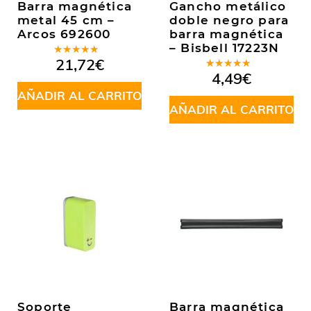
Barra magnética
Gancho metálico
metal 45 cm –
doble negro para
Arcos 692600
barra magnética
– Bisbell 17223N
Valorado
21,72
€
en
5.00
de
Valorado
4,49
€
5
en
5.00
de
AÑADIR AL CARRITO
5
AÑADIR AL CARRITO
Soporte
Barra magnética