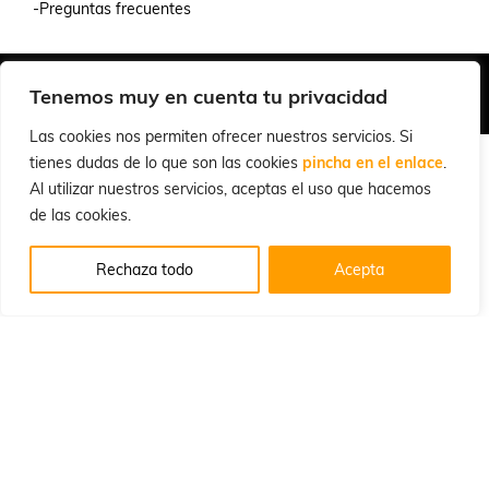
-Preguntas frecuentes
Quiénes Somos
Condiciones de Venta y Uso
Política de Privacidad
Tenemos muy en cuenta tu privacidad
© 2026 Cuchillalia.com
Las cookies nos permiten ofrecer nuestros servicios. Si
tienes dudas de lo que son las cookies
pincha en el enlace
.
Al utilizar nuestros servicios, aceptas el uso que hacemos
de las cookies.
Rechaza todo
Acepta
Español
English
(
Inglés
)
Português
(
Portugués, Portugal
)
Français
(
Francés
)
Deutsch
(
Alemán
)
Italiano
Русский
(
Ruso
)