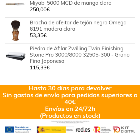
Miyabi 5000 MCD de mango claro
250,00
€
Brocha de afeitar de tejón negro Omega
6191 madera clara
53,35
€
Piedra de Afilar Zwilling Twin Finishing
Stone Pro 3000/8000 32505-300 - Grano
Fino Japonesa
115,33
€
Hasta 30 días para devolver
Sin gastos de envío para pedidos superiores a
40€
Envíos en 24/72h
(Productos en stock)