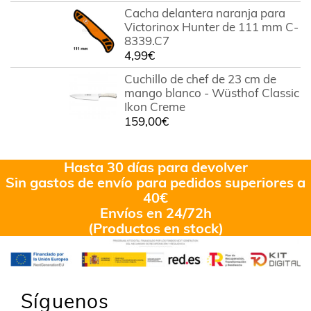
Cacha delantera naranja para
Victorinox Hunter de 111 mm C-
8339.C7
4,99
€
Cuchillo de chef de 23 cm de
mango blanco - Wüsthof Classic
Ikon Creme
159,00
€
Hasta 30 días para devolver
Sin gastos de envío para pedidos superiores a
40€
Envíos en 24/72h
(Productos en stock)
Síguenos