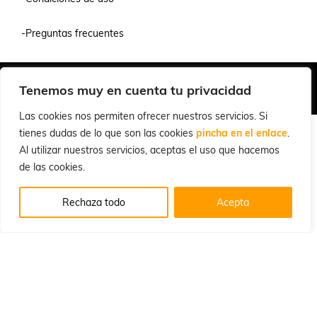
-Preguntas frecuentes
Quiénes Somos
Condiciones de Venta y Uso
Política de Privacidad
Tenemos muy en cuenta tu privacidad
© 2026 Cuchillalia.com
Las cookies nos permiten ofrecer nuestros servicios. Si
tienes dudas de lo que son las cookies
pincha en el enlace
.
Al utilizar nuestros servicios, aceptas el uso que hacemos
de las cookies.
Rechaza todo
Acepta
Español
English
(
Inglés
)
Português
(
Portugués, Portugal
)
Français
(
Francés
)
Deutsch
(
Alemán
)
Italiano
Русский
(
Ruso
)