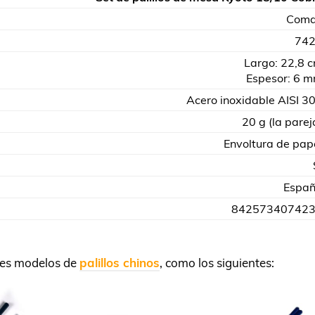
Com
74
Largo: 22,8 
Espesor: 6 
Acero inoxidable AISI 3
20 g (la parej
Envoltura de pap
Espa
84257340742
tes modelos de
palillos chinos
, como los siguientes: