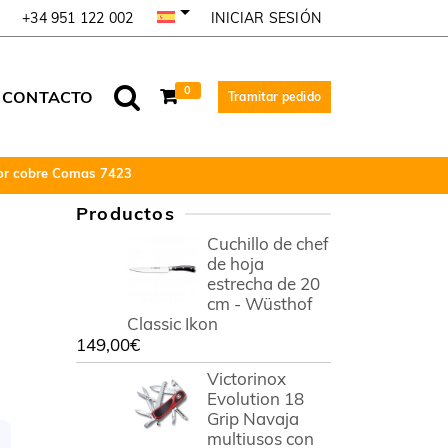
INICIAR SESIÓN
+34 951 122 002
0
CONTACTO
Tramitar pedido
olor cobre Comas 7423
Productos
Cuchillo de chef
de hoja
estrecha de 20
cm - Wüsthof
Classic Ikon
149,00
€
Victorinox
Evolution 18
Grip Navaja
multiusos con