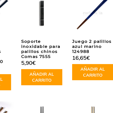
Soporte
Juego 2 palillos
inoxidable para
azul marino
s
palillos chinos
124988
Comas 7555
16,65
€
50
5,90
€
AÑADIR AL
AÑADIR AL
CARRITO
L
CARRITO
O