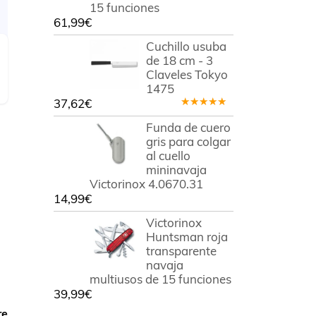
15 funciones
61,99
€
Cuchillo usuba
de 18 cm - 3
Claveles Tokyo
1475
37,62
€
Valorado
en
5.00
de
Funda de cuero
5
gris para colgar
al cuello
mininavaja
Victorinox 4.0670.31
14,99
€
Victorinox
Huntsman roja
transparente
navaja
multiusos de 15 funciones
39,99
€
re