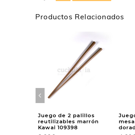
Productos Relacionados
illos
Juego de 2 palillos
Juego
negro
reutilizables marrón
mesa 
Kawai 109398
dora