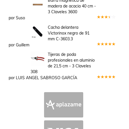
Barra magnética de
madera de acacia 40 cm -
3 Claveles 3600
por Suso
Valorado
en
3
Cacha delantera
de 5
Victorinox negro de 91
mm C-3603.3
por Guillem
Valorado
en
5
de 5
Tijeras de poda
profesionales en aluminio
de 21,5 cm - 3 Claveles
308
por LUIS ANGEL SABROSO GARCÍA
Valorado
en
5
de 5