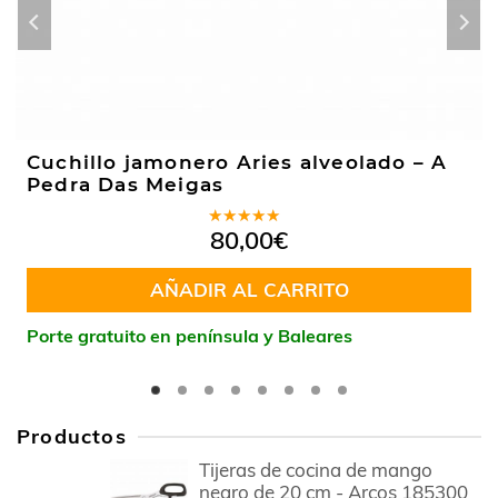
Cuchillo jamonero Aries alveolado – A
Pedra Das Meigas
Valorado
80,00
€
en
4.40
de 5
AÑADIR AL CARRITO
Porte gratuito en península y Baleares
Productos
Tijeras de cocina de mango
negro de 20 cm - Arcos 185300