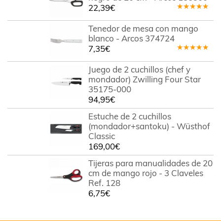
22,39
€
Valorado
en
5.00
de
Tenedor de mesa con mango
5
blanco - Arcos 374724
7,35
€
Valorado
en
5.00
de
Juego de 2 cuchillos (chef y
5
mondador) Zwilling Four Star
35175-000
94,95
€
Estuche de 2 cuchillos
(mondador+santoku) - Wüsthof
Classic
169,00
€
Tijeras para manualidades de 20
cm de mango rojo - 3 Claveles
Ref. 128
6,75
€