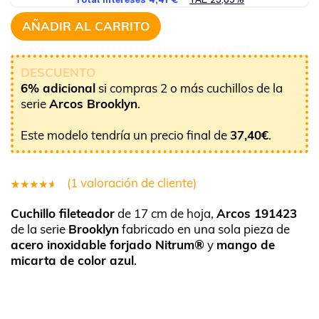
AÑADIR AL CARRITO
DESCUENTO
6% adicional
si compras 2 o más cuchillos de la
serie
Arcos Brooklyn
.
Este modelo tendría un precio final de
37,40
€
.
(
1
valoración de cliente)
Valorado
1
Cuchillo fileteador
de 17 cm de hoja,
Arcos 191423
4.00
de la serie
Brooklyn
fabricado en una sola pieza de
sobre 5
acero inoxidable forjado Nitrum®
y
mango de
basado
micarta de color azul
.
en
puntuación
de