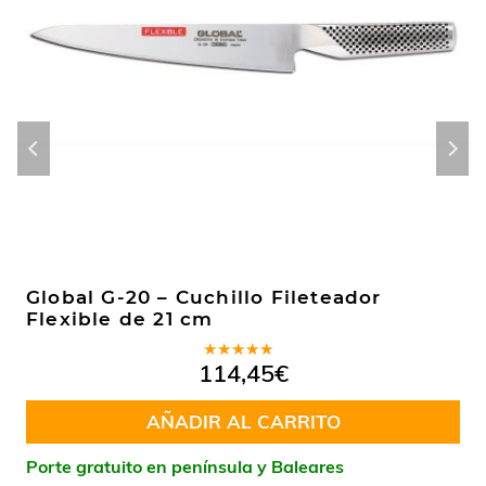
Global G-20 – Cuchillo Fileteador
Flexible de 21 cm
Valorado
114,45
€
en
5.00
de
5
AÑADIR AL CARRITO
Porte gratuito en península y Baleares