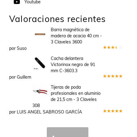
Youtube
Valoraciones recientes
Barra magnética de
madera de acacia 40 cm -
3 Claveles 3600
por Suso
Valorado
en
3
Cacha delantera
de 5
Victorinox negro de 91
mm C-3603.3
por Guillem
Valorado
en
5
de 5
Tijeras de poda
profesionales en aluminio
de 21,5 cm - 3 Claveles
308
por LUIS ANGEL SABROSO GARCÍA
Valorado
en
5
de 5