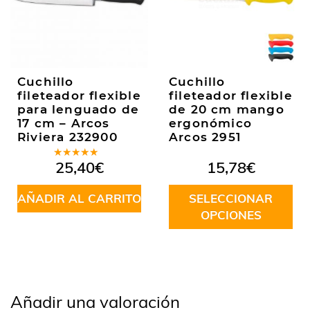
Cuchillo
Cuchillo
fileteador flexible
fileteador flexible
para lenguado de
de 20 cm mango
17 cm – Arcos
ergonómico
Riviera 232900
Arcos 2951
Valorado
25,40
€
15,78
€
en
5.00
de
5
AÑADIR AL CARRITO
SELECCIONAR
OPCIONES
Este
producto
tiene
múltiples
variantes.
Añadir una valoración