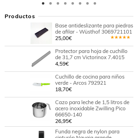
Productos
Base antideslizante para piedras
de afilar - Wüsthof 3069721101
25,00
€
Valorado
en
4.78
Protector para hoja de cuchillo
de 5
de 31,7 cm Victorinox 7.4015
4,59
€
Cuchillo de cocina para niños
verde - Arcos 792921
18,70
€
Cazo para leche de 1,5 litros de
acero inoxidable Zwilling Pico
66650-140
26,95
€
Funda negra de nylon para
cinturón Navaja grande