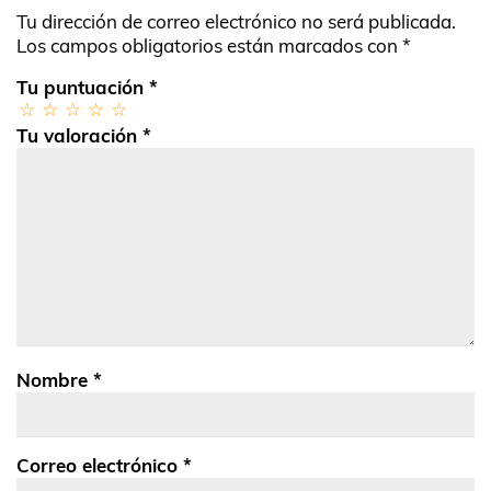
Las
Tu dirección de correo electrónico no será publicada.
opciones
Los campos obligatorios están marcados con
*
se
pueden
Tu puntuación
*
elegir
en
Tu valoración
*
la
página
de
producto
Nombre
*
Correo electrónico
*