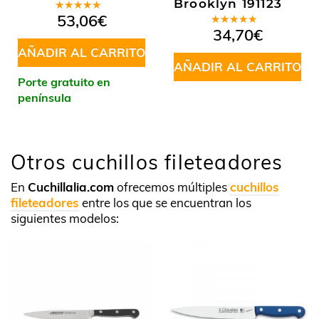
Brooklyn 191123
Valorado
53,06
€
en
5.00
de
Valorado
34,70
€
5
en
5.00
de
AÑADIR AL CARRITO
5
AÑADIR AL CARRITO
Porte gratuito en
península
Otros cuchillos fileteadores
En
Cuchillalia.com
ofrecemos múltiples
cuchillos
fileteadores
entre los que se encuentran los
siguientes modelos: