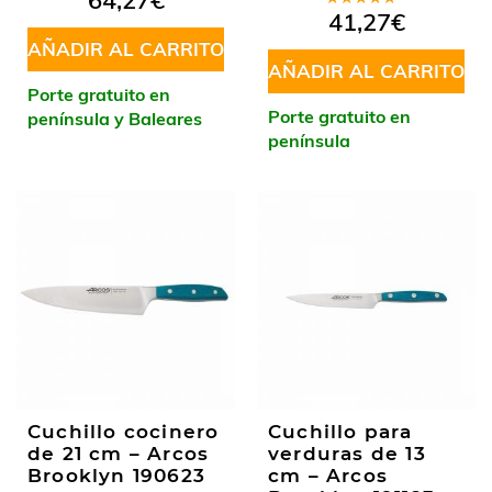
64,27
€
en
5.00
de
Valorado
41,27
€
5
en
5.00
de
AÑADIR AL CARRITO
5
AÑADIR AL CARRITO
Porte gratuito en
Porte gratuito en
península y Baleares
península
Cuchillo cocinero
Cuchillo para
de 21 cm – Arcos
verduras de 13
Brooklyn 190623
cm – Arcos