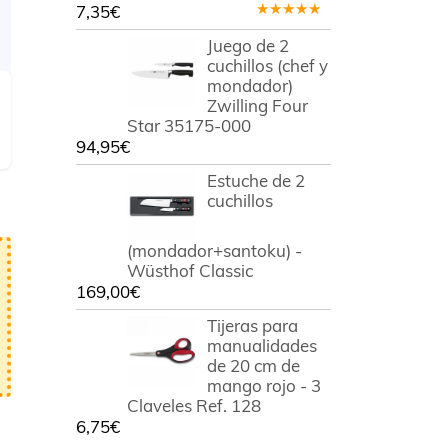
7,35
€
Valorado
en
5.00
de
Juego de 2
5
cuchillos (chef y
mondador)
Zwilling Four
Star 35175-000
94,95
€
Estuche de 2
cuchillos
(mondador+santoku) -
Wüsthof Classic
169,00
€
Tijeras para
manualidades
de 20 cm de
mango rojo - 3
Claveles Ref. 128
6,75
€