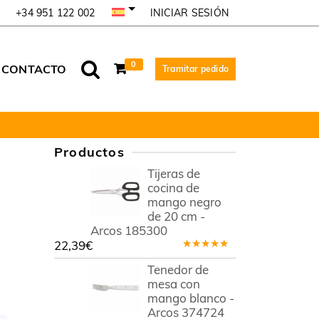
INICIAR SESIÓN
+34 951 122 002
0
CONTACTO
Tramitar pedido
Productos
Tijeras de
cocina de
mango negro
de 20 cm -
Arcos 185300
22,39
€
Valorado
en
5.00
de
Tenedor de
5
mesa con
mango blanco -
Arcos 374724