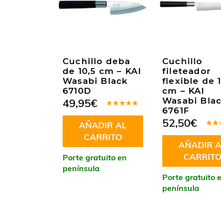
Cuchillo deba
Cuchillo
de 10,5 cm – KAI
fileteador
Wasabi Black
flexible de 
6710D
cm – KAI
Wasabi Bla
49,95
€
6761F
Valorado
en
5.00
de
52,50
€
AÑADIR AL
5
Valo
CARRITO
en
5
AÑADIR A
5
CARRIT
Porte gratuito en
península
Porte gratuito 
península