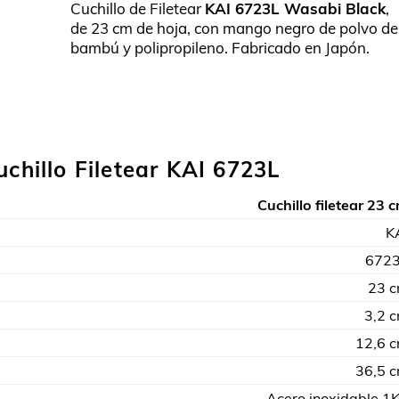
Cuchillo de Filetear
KAI 6723L Wasabi Black
,
de 23 cm de hoja, con mango negro de polvo de
bambú y polipropileno. Fabricado en Japón.
uchillo Filetear KAI 6723L
Cuchillo filetear 23 
K
672
23 
3,2 
12,6 
36,5 
Acero inoxidable 1