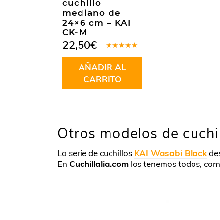
cuchillo
mediano de
24×6 cm – KAI
CK-M
22,50
€
Valorado
en
4.85
AÑADIR AL
de 5
CARRITO
Otros modelos de cuchi
La serie de cuchillos
KAI Wasabi Black
des
En
Cuchillalia.com
los tenemos todos, como