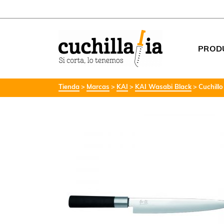
PROD
Tienda
Marcas
KAI
KAI Wasabi Black
Cuchill