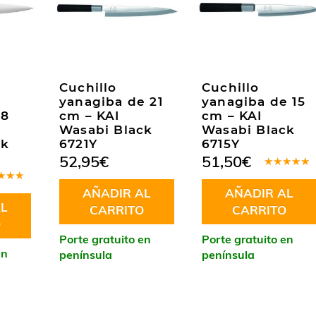
Cuchillo
Cuchillo
yanagiba de 21
yanagiba de 15
18
cm – KAI
cm – KAI
Wasabi Black
Wasabi Black
ck
6721Y
6715Y
52,95
€
51,50
€
Valorado
en
5.00
de
rado
AÑADIR AL
AÑADIR AL
5
.00
de
L
CARRITO
CARRITO
O
Porte gratuito en
Porte gratuito en
en
península
península