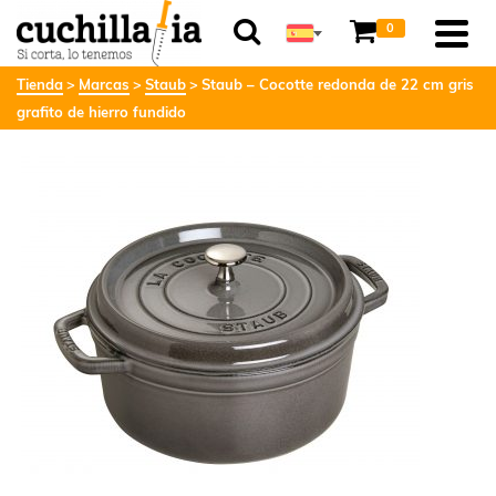
0
Tienda
Marcas
Staub
Staub – Cocotte redonda de 22 cm gris
grafito de hierro fundido