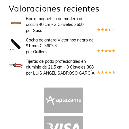
Valoraciones recientes
Barra magnética de madera de
acacia 40 cm - 3 Claveles 3600
por Suso
Valorado
en
3
Cacha delantera Victorinox negro de
de 5
91 mm C-3603.3
por Guillem
Valorado
en
5
de 5
Tijeras de poda profesionales en
aluminio de 21,5 cm - 3 Claveles 308
por LUIS ANGEL SABROSO GARCÍA
Valorado
en
5
de 5