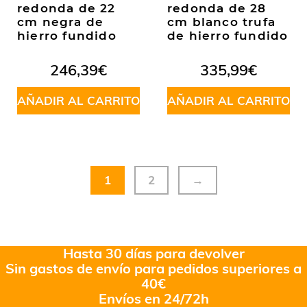
redonda de 22
redonda de 28
cm negra de
cm blanco trufa
hierro fundido
de hierro fundido
246,39
€
335,99
€
AÑADIR AL CARRITO
AÑADIR AL CARRITO
1
2
→
Hasta 30 días para devolver
Sin gastos de envío para pedidos superiores a
40€
Envíos en 24/72h