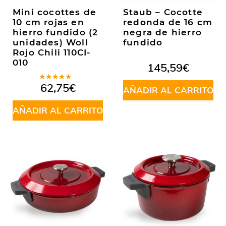
Mini cocottes de
Staub – Cocotte
10 cm rojas en
redonda de 16 cm
hierro fundido (2
negra de hierro
unidades) Woll
fundido
Rojo Chili 110CI-
010
145,59
€
Valorado
62,75
€
AÑADIR AL CARRITO
en
5.00
de
5
AÑADIR AL CARRITO