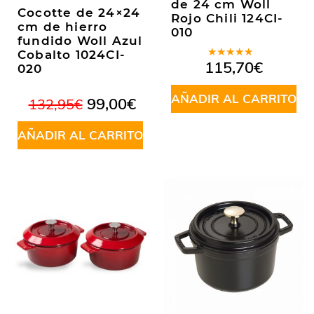
de 24 cm Woll
Cocotte de 24×24
Rojo Chili 124CI-
cm de hierro
010
fundido Woll Azul
Cobalto 1024CI-
Valorado
115,70
€
020
en
5.00
de
5
AÑADIR AL CARRITO
El
El
99,00
€
132,95
€
precio
precio
original
actual
AÑADIR AL CARRITO
era:
es:
132,95€.
99,00€.