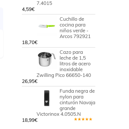
7.4015
4,59
€
Cuchillo de
cocina para
niños verde -
Arcos 792921
18,70
€
Cazo para
leche de 1,5
litros de acero
inoxidable
Zwilling Pico 66650-140
26,95
€
Funda negra de
nylon para
cinturón Navaja
grande
Victorinox 4.0505.N
a
18,99
€
Valorado
en
5.00
de