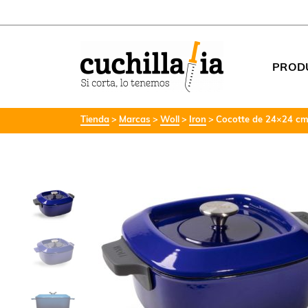
PROD
Tienda
Marcas
Woll
Iron
Cocotte de 24×24 cm 