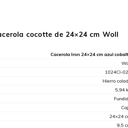
cacerola cocotte de 24×24 cm Woll
Cacerola Iron 24×24 cm azul cobal
Wo
1024CI-0
Hierro cola
5,94 
Fundi
Ca
24×24 
9,5 