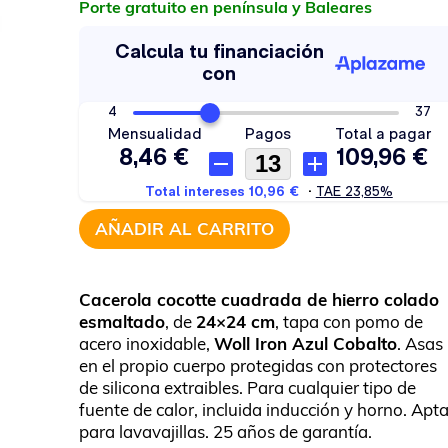
era:
es:
Porte gratuito en península y Baleares
132,95€.
99,00€.
AÑADIR AL CARRITO
Cacerola cocotte cuadrada de hierro colado
esmaltado
, de
24×24 cm
, tapa con pomo de
acero inoxidable,
Woll Iron Azul Cobalto
. Asas
en el propio cuerpo protegidas con protectores
de silicona extraibles. Para cualquier tipo de
fuente de calor, incluida inducción y horno. Apt
para lavavajillas. 25 años de garantía.