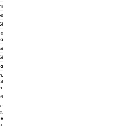
cm
os
Si
de
na
Si
Si
ia
n,
al
o.
06
ar
e.
se
a.