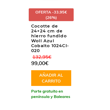
OFERTA -33.95€
(26%)
Cocotte de
24×24 cm de
hierro fundido
Woll Azul
Cobalto 1024CI-
020
El
El
132,95
€
precio
precio
99,00
€
original
actual
era:
es:
AÑADIR AL
132,95€.
99,00€.
CARRITO
Porte gratuito en
península y Baleares