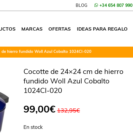
BLOG
+34 654 807 990
UCTOS
MARCAS
OFERTAS
IDEAS PARA REGALO
de hierro fundido Woll Azul Cobalto 1024CI-020
Cocotte de 24×24 cm de hierro
fundido Woll Azul Cobalto
1024CI-020
El
El
99,00
€
132,95
€
precio
precio
original
actual
En stock