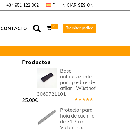
INICIAR SESIÓN
+34 951 122 002
0
CONTACTO
Tramitar pedido
Productos
Base
antideslizante
para piedras de
afilar - Wüsthof
3069721101
25,00
€
Valorado
en
4.78
Protector para
de 5
hoja de cuchillo
de 31,7 cm
Victorinox