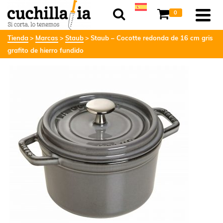
0
Tienda
Marcas
Staub
Staub – Cocotte redonda de 16 cm gris
grafito de hierro fundido