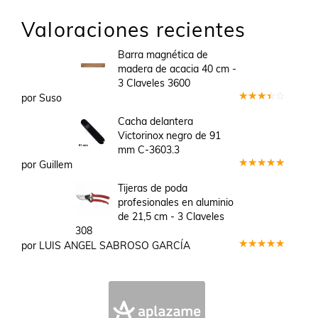
Valoraciones recientes
Barra magnética de
madera de acacia 40 cm -
3 Claveles 3600
por Suso
Valorado
en
3
Cacha delantera
de 5
Victorinox negro de 91
mm C-3603.3
por Guillem
Valorado
en
5
de 5
Tijeras de poda
profesionales en aluminio
de 21,5 cm - 3 Claveles
308
por LUIS ANGEL SABROSO GARCÍA
Valorado
en
5
de 5