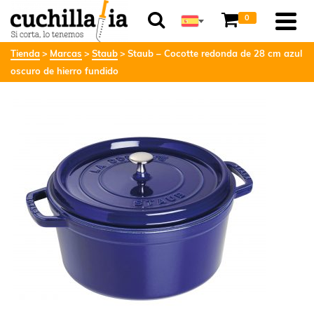
0
Tienda
Marcas
Staub
Staub – Cocotte redonda de 28 cm azul
oscuro de hierro fundido