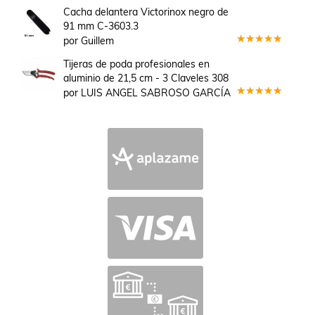
en
3
Cacha delantera Victorinox negro de
de 5
91 mm C-3603.3
por Guillem
Valorado
en
5
de 5
Tijeras de poda profesionales en
aluminio de 21,5 cm - 3 Claveles 308
por LUIS ANGEL SABROSO GARCÍA
Valorado
en
5
de 5