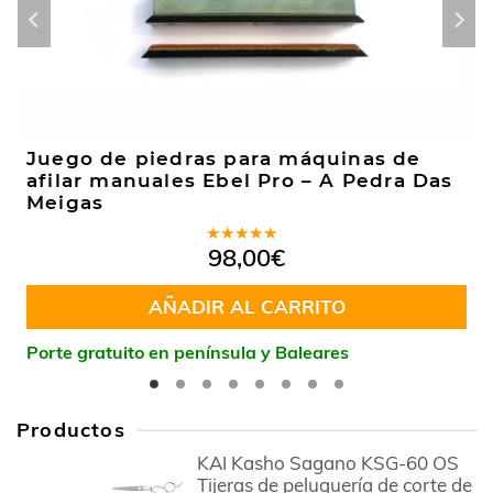
Juego de piedras para máquinas de
afilar manuales Ebel Pro – A Pedra Das
Meigas
Valorado
98,00
€
en
5.00
de
5
AÑADIR AL CARRITO
Porte gratuito en península y Baleares
Productos
KAI Kasho Sagano KSG-60 OS
Tijeras de peluquería de corte de