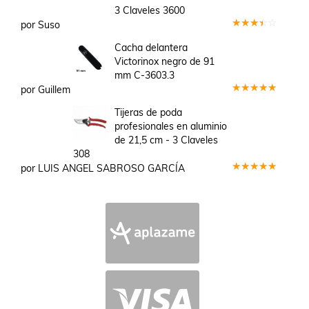
3 Claveles 3600
por Suso
Valorado
en
3
Cacha delantera
de 5
Victorinox negro de 91
mm C-3603.3
por Guillem
Valorado
en
5
de 5
Tijeras de poda
profesionales en aluminio
de 21,5 cm - 3 Claveles
308
por LUIS ANGEL SABROSO GARCÍA
Valorado
en
5
de 5