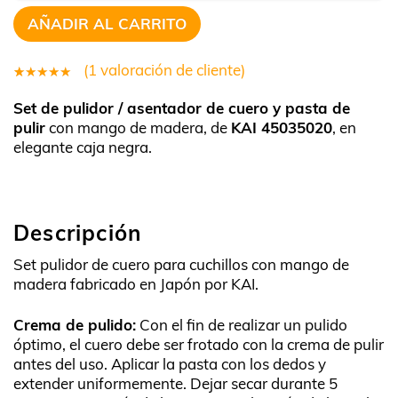
AÑADIR AL CARRITO
(
1
valoración de cliente)
1
Valorado
Set de pulidor / asentador de cuero y pasta de
5.00
sobre
pulir
con mango de madera, de
KAI 45035020
, en
5 basado
elegante caja negra.
en
puntuación
de cliente
Descripción
Set pulidor de cuero para cuchillos con mango de
madera fabricado en Japón por KAI.
Crema de pulido:
Con el fin de realizar un pulido
óptimo, el cuero debe ser frotado con la crema de pulir
antes del uso. Aplicar la pasta con los dedos y
extender uniformemente. Dejar secar durante 5