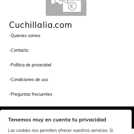
Cuchillalia.com
-Quienes somos
-Contacto
-Política de privacidad
-Condiciones de uso
-Preguntas frecuentes
Quiénes Somos
Condiciones de Venta y Uso
Política de Privacidad
Tenemos muy en cuenta tu privacidad
© 2026 Cuchillalia.com
Las cookies nos permiten ofrecer nuestros servicios. Si