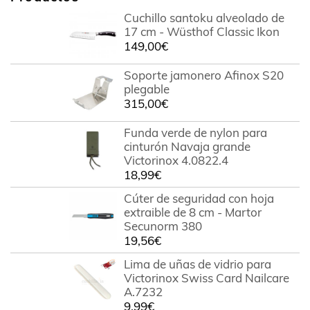
Cuchillo santoku alveolado de
17 cm - Wüsthof Classic Ikon
149,00
€
Soporte jamonero Afinox S20
plegable
315,00
€
Funda verde de nylon para
cinturón Navaja grande
Victorinox 4.0822.4
18,99
€
Cúter de seguridad con hoja
extraible de 8 cm - Martor
Secunorm 380
19,56
€
Lima de uñas de vidrio para
Victorinox Swiss Card Nailcare
A.7232
9,99
€