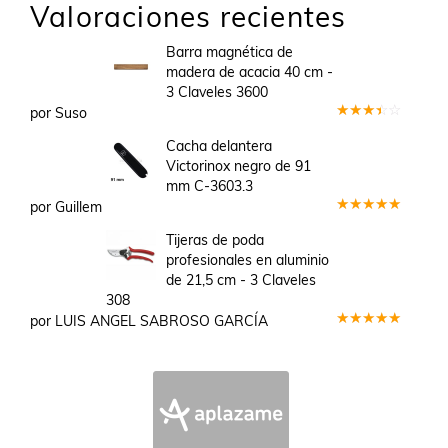
Valoraciones recientes
Barra magnética de
madera de acacia 40 cm -
3 Claveles 3600
por Suso
Valorado
en
3
Cacha delantera
de 5
Victorinox negro de 91
mm C-3603.3
por Guillem
Valorado
en
5
de 5
Tijeras de poda
profesionales en aluminio
de 21,5 cm - 3 Claveles
308
por LUIS ANGEL SABROSO GARCÍA
Valorado
en
5
de 5