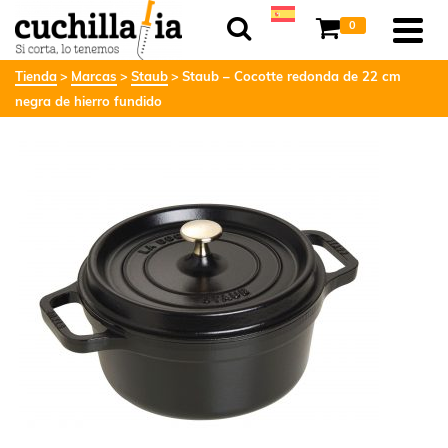
0
Tienda
Marcas
Staub
Staub – Cocotte redonda de 22 cm
negra de hierro fundido