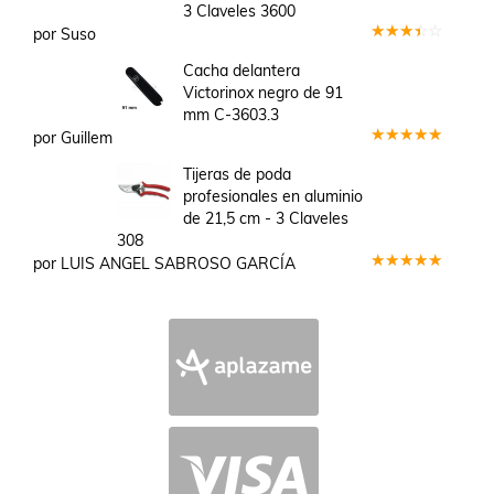
3 Claveles 3600
por Suso
Valorado
en
3
Cacha delantera
de 5
Victorinox negro de 91
mm C-3603.3
por Guillem
Valorado
en
5
de 5
Tijeras de poda
profesionales en aluminio
de 21,5 cm - 3 Claveles
308
por LUIS ANGEL SABROSO GARCÍA
Valorado
en
5
de 5