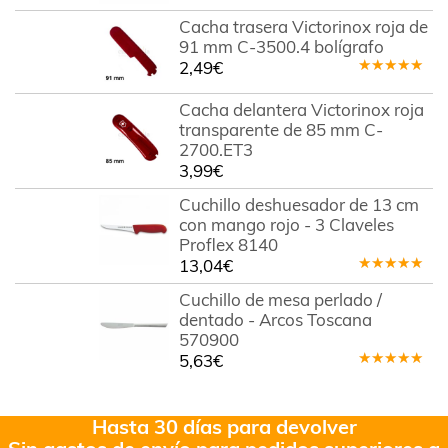
Cacha trasera Victorinox roja de
91 mm C-3500.4 bolígrafo
2,49
€
Valorado
en
5.00
de
Cacha delantera Victorinox roja
5
transparente de 85 mm C-
2700.ET3
3,99
€
Cuchillo deshuesador de 13 cm
con mango rojo - 3 Claveles
Proflex 8140
13,04
€
Valorado
en
5.00
de
Cuchillo de mesa perlado /
5
dentado - Arcos Toscana
570900
5,63
€
Valorado
en
5.00
de
5
Hasta 30 días para devolver