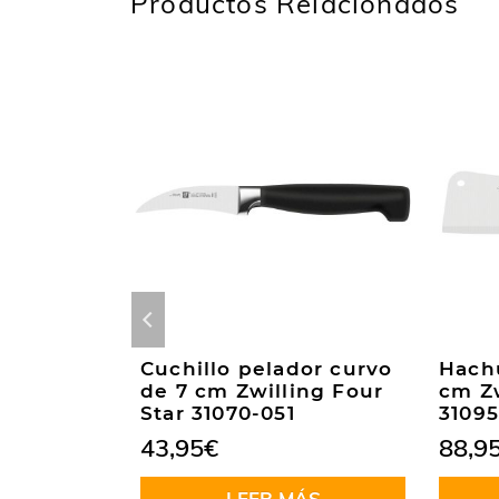
Productos Relacionados
tero
Cuchillo pelador curvo
Hachu
 cm –
de 7 cm Zwilling Four
cm Zw
 232000
Star 31070-051
31095
43,95
€
88,9
Valorado
en
4.50
CARRITO
LEER MÁS