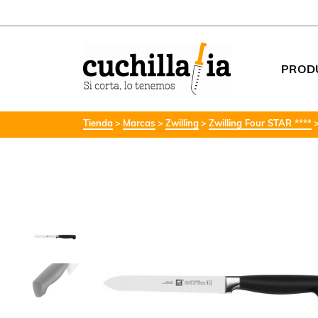
PROD
Tienda
Marcas
Zwilling
Zwilling Four STAR ****