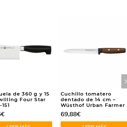
ela de 360 g y 15
Cuchillo tomatero
illing Four Star
dentado de 14 cm –
-151
Wüsthof Urban Farmer
5
€
69,88
€
LEER MÁS
LEER MÁS