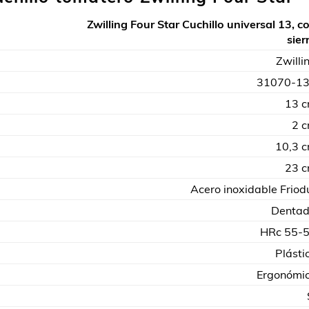
Zwilling Four Star Cuchillo universal 13, c
sier
Zwilli
31070-1
13 
2 
10,3 
23 
Acero inoxidable Friod
Denta
HRc 55-
Plásti
Ergonómi