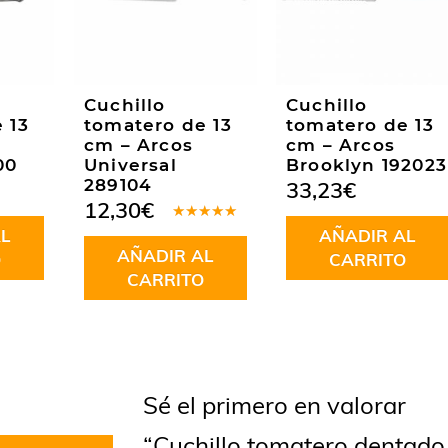
Cuchillo
Cuchillo
 13
tomatero de 13
tomatero de 13
cm – Arcos
cm – Arcos
00
Universal
Brooklyn 192023
289104
33,23
€
12,30
€
Valorado
L
AÑADIR AL
en
5.00
de
AÑADIR AL
5
O
CARRITO
CARRITO
Sé el primero en valorar
“Cuchillo tomatero dentado