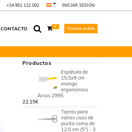
INICIAR SESIÓN
+34 951 122 002
0
CONTACTO
Tramitar pedido
Productos
Espátula de
15,5x9 cm
mango
ergonómico
Arcos 2995
22,15
€
Tijeras para
varios usos de
punta roma de
12,5 cm (5") - 3