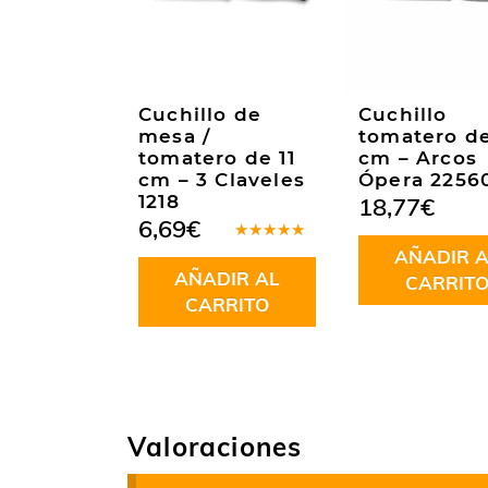
Cuchillo de
Cuchillo
mesa /
tomatero de
tomatero de 11
cm – Arcos
cm – 3 Claveles
Ópera 2256
1218
18,77
€
6,69
€
Valorado
AÑADIR A
en
5.00
de
AÑADIR AL
5
CARRIT
CARRITO
Valoraciones