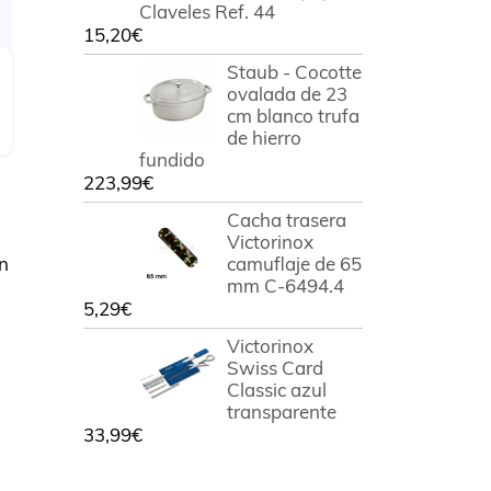
Claveles Ref. 44
15,20
€
Staub - Cocotte
ovalada de 23
cm blanco trufa
de hierro
fundido
223,99
€
Cacha trasera
Victorinox
en
camuflaje de 65
mm C-6494.4
5,29
€
Victorinox
Swiss Card
Classic azul
transparente
33,99
€