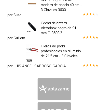
Barra magnética de
madera de acacia 40 cm -
3 Claveles 3600
por Suso
Valorado
en
3
Cacha delantera
de 5
Victorinox negro de 91
mm C-3603.3
por Guillem
Valorado
en
5
de 5
Tijeras de poda
profesionales en aluminio
de 21,5 cm - 3 Claveles
308
por LUIS ANGEL SABROSO GARCÍA
Valorado
en
5
de 5