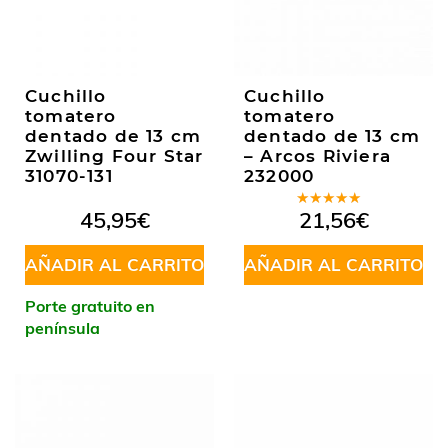
Cuchillo
Cuchillo
tomatero
tomatero
dentado de 13 cm
dentado de 13 cm
Zwilling Four Star
– Arcos Riviera
31070-131
232000
Valorado
45,95
€
21,56
€
en
4.50
de 5
AÑADIR AL CARRITO
AÑADIR AL CARRITO
Porte gratuito en
península